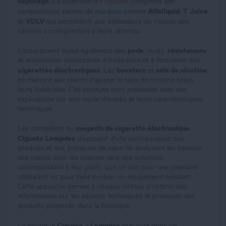
vapotage
. La collection d'
e-liquides
comprend des
Alfaliquid
T Juice
compositions variées de marques comme
,
VDLV
et
qui permettent aux utilisateurs de trouver des
saveurs correspondant à leurs attentes.
pods
résistances
L'assortiment inclut également des
,
mods
,
et accessoires nécessaires à l'utilisation et à l'entretien des
cigarettes électroniques
boosters
sels de nicotine
. Les
et
permettent aux clients d'ajuster le taux de nicotine selon
leurs habitudes. Ces produits sont présentés avec des
explications sur leur mode d'emploi et leurs caractéristiques
techniques.
magasin de cigarette électronique
Les conseillers du
Cigusto
Lempdes
disposent d'une connaissance des
produits et des pratiques de vape. Ils analysent les besoins
des clients pour les orienter vers des solutions
correspondant à leur profil, que ce soit pour une première
utilisation ou pour faire évoluer un équipement existant.
Cette approche permet à chaque visiteur d'obtenir des
informations sur les aspects techniques et pratiques des
produits proposés dans la boutique.
Cigusto
Lempdes
La boutique
à
présente donc un