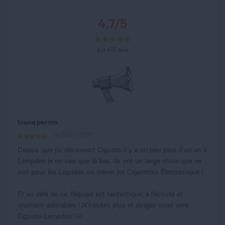
4,7
/
5
sur
415
avis
louna pernin
le 22/05/2026
Depuis que j’ai découvert Cigusto il y a un peu plus d’un an à
Lempdes je ne vais que là bas. Ils ont un large choix que ce
soit pour les Liquides ou même les Cigarettes Électronique !
Et au delà de ça, l’équipe est fantastique, à l’écoute et
vraiment adorables ! N’hésitez plus et dirigez vous vers
Cigusto Lempdes !☺️