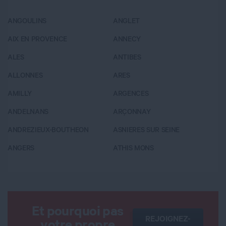
ANGOULINS
ANGLET
A
AIX EN PROVENCE
ANNECY
BA
ALES
ANTIBES
B
ALLONNES
ARES
B
AMILLY
ARGENCES
B
ANDELNANS
ARÇONNAY
B
ANDREZIEUX-BOUTHEON
ASNIERES SUR SEINE
B
ANGERS
ATHIS MONS
B
Et pourquoi pas
REJOIGNEZ-
votre propre