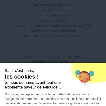
Trouver votre taux de nicotine
Calculateur de DIY
Calculateur de boosters
Comprendre le DIY
Comment fabriquer son e liquide avec le Doctor DIY ?
Trouver les bonnes résistances
Quand changer sa résistance ecigarette ?
Tous droits réservés © Cigusto 2026
Politique de confidentialité
Conditions générales d'utilisation
Salut c'est nous,
Conditions générales de vente
Mentions légales
les cookies !
Si nous sommes avant tout une
excellente saveur de e-liquide...
Nous sommes également un outil permettant de faciliter votre
navigation sur notre site. Les cookies sont aussi utilisés pour recueillir
Interdiction de vente de produits du vapotage aux mineurs
des statistiques en vue d'améliorer l'expérience globale sur notre site.
de moins de 18 ans