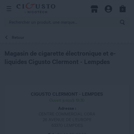
hercher
0
Open Menu
Magasins
Compte
Panier
Rech
Retour
Magasin de cigarette électronique et e-
liquides Cigusto Clermont - Lempdes
CIGUSTO CLERMONT - LEMPDES
Ouvert jusqu'à 19:30
Adresse :
CENTRE COMMERCIAL CORA
26 AVENUE DE L'EUROPE
63370 LEMPDES