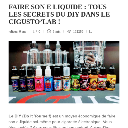
FAIRE SON E LIQUIDE : TOUS
LES SECRETS DU DIY DANS LE
CIGUSTO’LAB !
juliette
,
6 ans
0
8 min
132286
Le DIY (Do It Yourself)
est un moyen économique de faire
son e-liquide soi-même pour cigarette électronique. Vous
êtes tentés ? Alors vous êtes au bon endroit. Aujourd’hui,