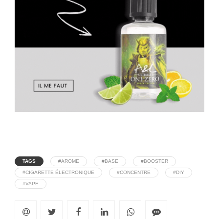
TAGS
#AROME
#BASE
#BOOSTER
#CIGARETTE ÉLECTRONIQUE
#CONCENTRE
#DIY
#VAPE