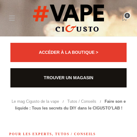
0
ACCÉDER À LA BOUTIQUE >
TROUVER UN MAGASIN
Le mag Cigusto de la vape
Tutos / Conseils
Faire son e
liquide : Tous les secrets du DIY dans le CIGUSTO’LAB !
POUR LES EXPERTS
,
TUTOS / CONSEILS