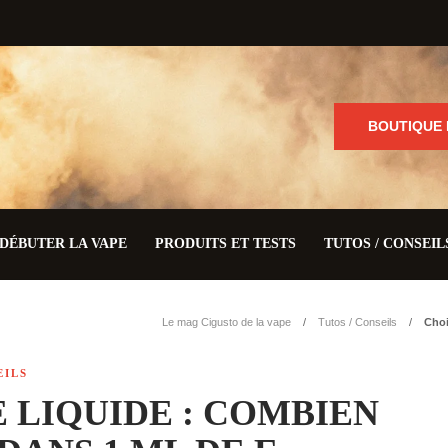
BOUTIQUE 
DÉBUTER LA VAPE
PRODUITS ET TESTS
TUTOS / CONSEIL
Le mag Cigusto de la vape
Tutos / Conseils
Choi
EILS
E LIQUIDE : COMBIEN