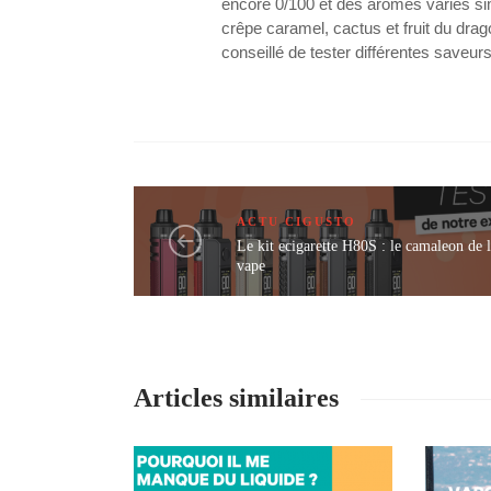
encore 0/100 et des arômes variés sim
crêpe caramel, cactus et fruit du drag
conseillé de tester différentes saveur
ACTU CIGUSTO
Le kit ecigarette H80S : le camaleon de 
vape
Articles similaires