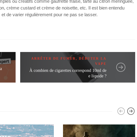
ples ou créatifs comme gaufrette fraise, tarte au citron meringuée,
on, crème custard et crème de noisette, etc. Il est bien entendu
s et de varier régulièrement pour ne pas se lasser.
ARRÊTER DE FUMER
,
DÉBUTER LA
VAPE
la
À combien de cigarettes correspond 10ml de
e liquide ?