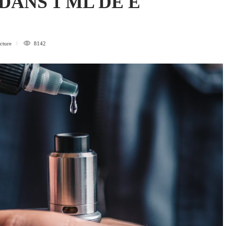
DANS 1 ML DE E
ecture
8142