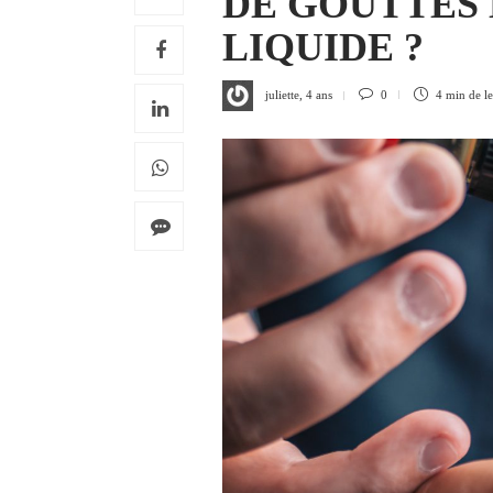
DE GOUTTES 
LIQUIDE ?
juliette
,
4 ans
0
4 min
de l