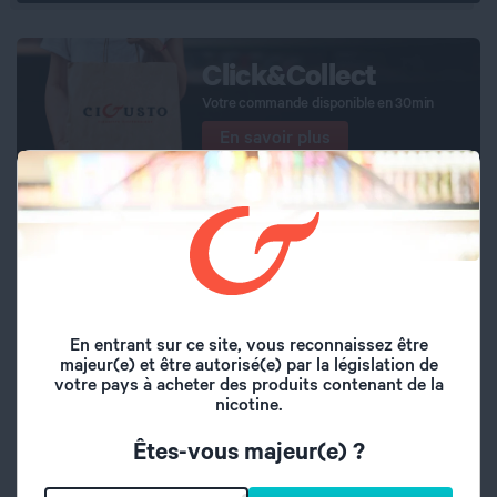
Click&Collect
Votre commande disponible en 30min
En savoir plus
Nous rejoindre
Cigusto recrute
Voir les offres
En entrant sur ce site, vous reconnaissez être
Les Marques présentes chez
majeur(e) et être autorisé(e) par la législation de
votre pays à acheter des produits contenant de la
Cigusto
nicotine.
Êtes-vous majeur(e) ?
Airmust
Eliquid France
Alfaliquid
Fruiteo