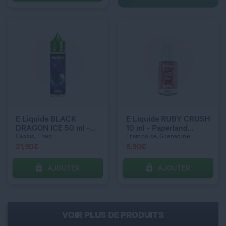
C’EST PARTI !
C’EST PARTI !
E Liquide BLACK
E Liquide RUBY CRUSH
DRAGON ICE 50 ml -
10 ml - Paperland
PUFF-X
Airmust
Cassis, Frais
Framboise, Grenadine
21,90
€
5,90
€
AJOUTER
AJOUTER
VOIR PLUS DE PRODUITS