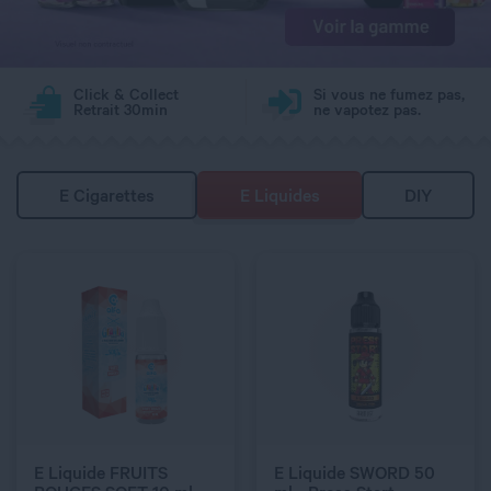
DOSAGE NICOTINE
3 mg
Click & Collect
Si vous ne fumez pas,
Retrait 30min
ne vapotez pas.
E Cigarettes
E Liquides
DIY
C’EST PARTI !
C’EST PARTI !
QUANTITÉ
E Liquide FRUITS
E Liquide SWORD 50