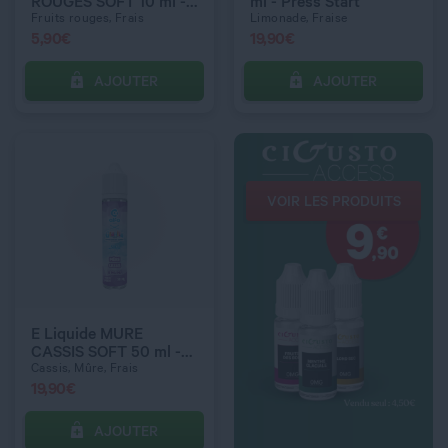
ROUGES SOFT 10 ml -
ml - Press Start
Granita
Fruits rouges, Frais
Limonade, Fraise
5,90
€
19,90
€
AJOUTER
AJOUTER
C’EST PARTI !
VOIR LES PRODUITS
QUANTITÉ
QUANTITÉ
E Liquide MURE
CASSIS SOFT 50 ml -
Granita
Cassis, Mûre, Frais
19,90
€
AJOUTER