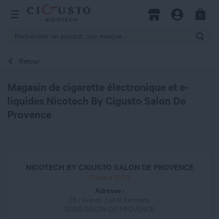
hercher
0
Open Menu
Magasins
Compte
Panier
Rech
Retour
Magasin de cigarette électronique et e-
liquides Nicotech By Cigusto Salon De
Provence
NICOTECH BY CIGUSTO SALON DE PROVENCE
Ouvre à 10:00
Adresse :
26 r Frères J et R Kennedy
13300 SALON DE PROVENCE