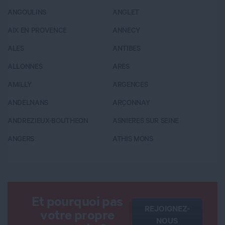
ANGOULINS
ANGLET
A
AIX EN PROVENCE
ANNECY
BA
ALES
ANTIBES
B
ALLONNES
ARES
B
AMILLY
ARGENCES
B
ANDELNANS
ARÇONNAY
B
ANDREZIEUX-BOUTHEON
ASNIERES SUR SEINE
B
ANGERS
ATHIS MONS
B
Et pourquoi pas
REJOIGNEZ-
votre propre
NOUS