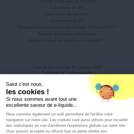
Trouver votre taux de nicotine
Calculateur de DIY
Calculateur de boosters
Comprendre le DIY
Comment fabriquer son e liquide avec le Doctor DIY ?
Trouver les bonnes résistances
Quand changer sa résistance ecigarette ?
Tous droits réservés © Cigusto 2026
Politique de confidentialité
Conditions générales d'utilisation
Salut c'est nous,
Conditions générales de vente
Mentions légales
les cookies !
Si nous sommes avant tout une
excellente saveur de e-liquide...
Nous sommes également un outil permettant de faciliter votre
navigation sur notre site. Les cookies sont aussi utilisés pour recueillir
Interdiction de vente de produits du vapotage aux mineurs
des statistiques en vue d'améliorer l'expérience globale sur notre site.
de moins de 18 ans
Vous pouvez accepter ou refuser tout ou partie d'entre eux.