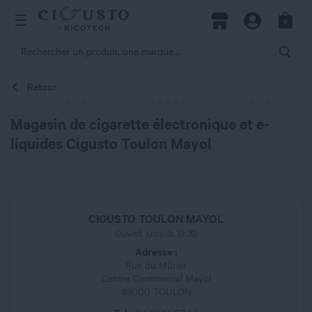
hercher
0
Open Menu
Magasins
Compte
Panier
Rech
Retour
Magasin de cigarette électronique et e-
liquides Cigusto Toulon Mayol
CIGUSTO TOULON MAYOL
Ouvert jusqu'à 19:30
Adresse :
Rue du Mûrier
Centre Commercial Mayol
83000 TOULON