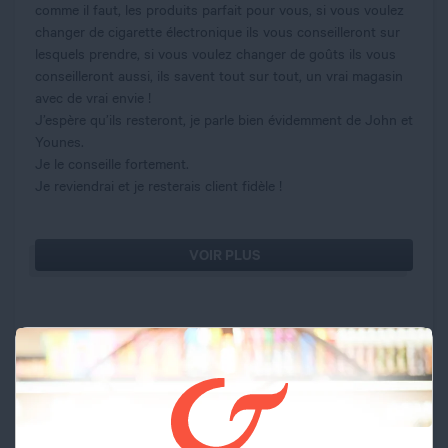
comme il faut, les produits parfait pour vous, si vous voulez
changer de cigarette électronique ils vous conseilleront sur
lesquels prendre, si vous voulez changer de goûts ils vous
conseilleront aussi, ils savent tout sur tout, un vrai magasin
avec de vrai envie !
J’espère qu’ils resteront, je parle bien évidemment de John et
Younes.
Je le conseille fortement.
Je reviendrai et je resterais client fidèle !
VOIR PLUS
Description