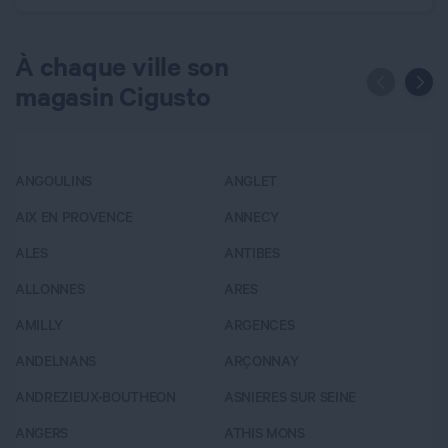
À chaque ville son
magasin Cigusto
ANGOULINS
ANGLET
A
AIX EN PROVENCE
ANNECY
BA
ALES
ANTIBES
B
ALLONNES
ARES
B
AMILLY
ARGENCES
B
ANDELNANS
ARÇONNAY
B
ANDREZIEUX-BOUTHEON
ASNIERES SUR SEINE
B
ANGERS
ATHIS MONS
B