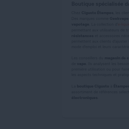
Boutique spécialisée d
Cigusto Étampes
Chez
, les cl
Geekvape
Des marques comme
vapotage
. La collection d'
e-liqu
permettant aux utilisateurs de 
résistances
et accessoires nécess
permettent aux clients d'ajuster
mode d'emploi et leurs caractéri
magasin de c
Les conseillers du
vape
de
. Ils analysent les beso
première utilisation ou pour fai
les aspects techniques et pratiq
boutique Cigusto
Étampe
La
à
assortiment de références sélec
électroniques
.