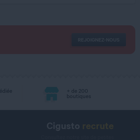
REJOIGNEZ-NOUS
édiée
+ de 200
boutiques
Cigusto
recrute
Consultez notre site de petites