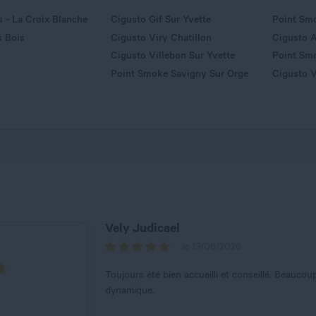
 - La Croix Blanche
Cigusto Gif Sur Yvette
Point Smo
s Bois
Cigusto Viry Chatillon
Cigusto 
Cigusto Villebon Sur Yvette
Point Sm
Point Smoke Savigny Sur Orge
Cigusto V
Vely Judicael
le 19/06/2026
Toujours été bien accueilli et conseillé. Beauco
dynamique.