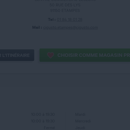
50 RUE DES LYS
91150 ETAMPES
Tel :
01 84 18 01 28
Mail :
cigusto.etampes@cigusto.com
CHOISIR 
 L’ITINÉRAIRE
10:00 à 19:30
Mardi
10:00 à 19:30
Mercredi
Fermé
Jeudi