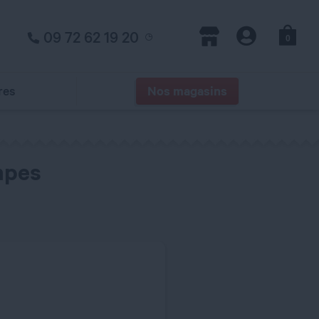
09 72 62 19 20
0
Panier
Magasins
Compte
res
Nos magasins
mpes