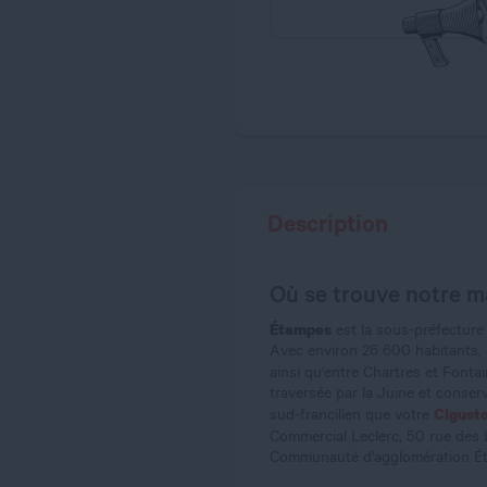
Description
Où se trouve notre m
Étampes
est la sous-préfecture 
Avec environ 26 600 habitants, l
ainsi qu'entre Chartres et Fontain
traversée par la Juine et conserv
Cigust
sud-francilien que votre
Commercial Leclerc, 50 rue des Ly
Communauté d'agglomération É