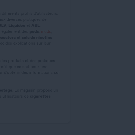
différents profils d'utilisateurs.
ux diverses pratiques de
DLV
Liquideo
A&L
,
et
,
pods
ut également des
,
mods
,
boosters
sels de nicotine
et
ec des explications sur leur
des produits et des pratiques
rofil, que ce soit pour une
ur d'obtenir des informations sur
potage
. Le magasin propose un
cigarettes
 utilisateurs de