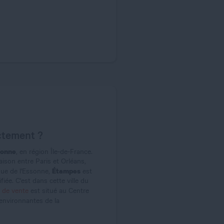
ctement ?
sonne
, en région Île-de-France.
aison entre Paris et Orléans,
Étampes
ique de l'Essonne,
est
iée. C'est dans cette ville du
 de vente
est situé au Centre
nvironnantes de la