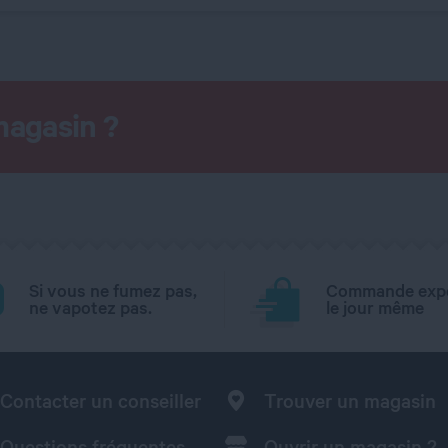
magasin ?
Si vous ne fumez pas,
Commande exp
ne vapotez pas.
le jour même
Contacter un conseiller
Trouver un magasin
Questions fréquentes
Ouvrir un magasin ?