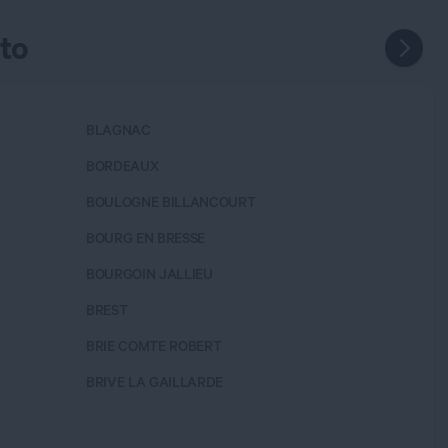
to
BLAGNAC
BUCHEL
BORDEAUX
CAEN
BOULOGNE BILLANCOURT
CALUIRE
BOURG EN BRESSE
CAMBRA
BOURGOIN JALLIEU
CARCA
BREST
CASTEL
BRIE COMTE ROBERT
CASTRE
BRIVE LA GAILLARDE
CERGY