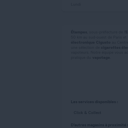
Lundi
Étampes
E
, sous-préfecture de l'
50 km au sud-ouest de Paris et t
électronique
Cigusto
au Centre
cigarettes éle
une sélection de
vapoteurs. Notre équipe vous a
vapotage
pratique du
.
Les services disponibles :
Click & Collect
D’autres magasins à proximité :