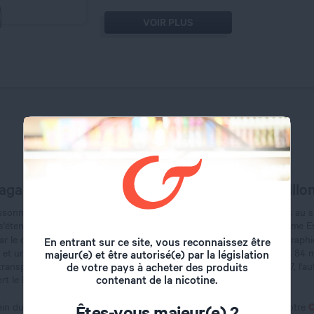
VOIR PLUS
agasin de cigarette électronique à Viry-Chatill
sonne située dans la région Île-de-France, se trouve à 21 kilomètres au 
 s'étend sur 6,07 km² et est traversée par la Seine sur 1,4 km à l'extrême E
Viry-Chatillon
ar le cours de l'Orge sur 2,3 km.
présente une topographie
En entrant sur ce site, vous reconnaissez être
et une moitié Est dans la vallée de la Seine, l'altitude variant de 32 à 8
majeur(e) et être autorisé(e) par la législation
transport majeurs, notamment la ligne D du RER, la route nationale 7, l'
de votre pays à acheter des produits
contenant de la nicotine.
rt le Plateau et les Coteaux.
C
in du centre commercial Leclerc situé au 28 route de Grigny, que votre
Êtes-vous majeur(e) ?