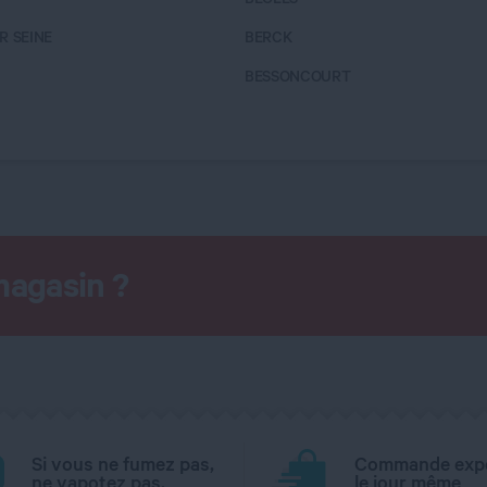
R SEINE
BERCK
BESSONCOURT
magasin ?
Si vous ne fumez pas,
Commande exp
ne vapotez pas.
le jour même