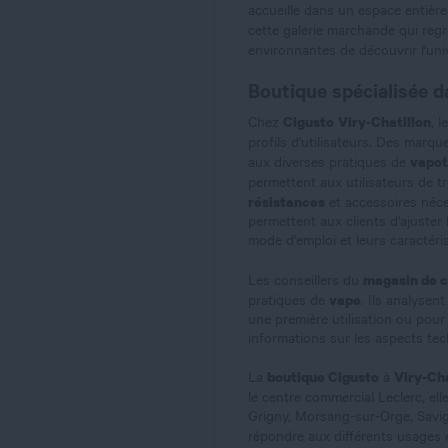
accueille dans un espace entièr
cette galerie marchande qui reg
environnantes de découvrir l'uni
Boutique spécialisée da
Cigusto
Viry-Chatillon
Chez
, 
profils d'utilisateurs. Des ma
vapo
aux diverses pratiques de
permettent aux utilisateurs de t
résistances
et accessoires nécess
permettent aux clients d'ajuster
mode d'emploi et leurs caractéri
magasin de c
Les conseillers du
vape
pratiques de
. Ils analysen
une première utilisation ou pour
informations sur les aspects te
boutique Cigusto
Viry-Cha
La
à
le centre commercial Leclerc, el
Grigny, Morsang-sur-Orge, Savig
répondre aux différents usages e