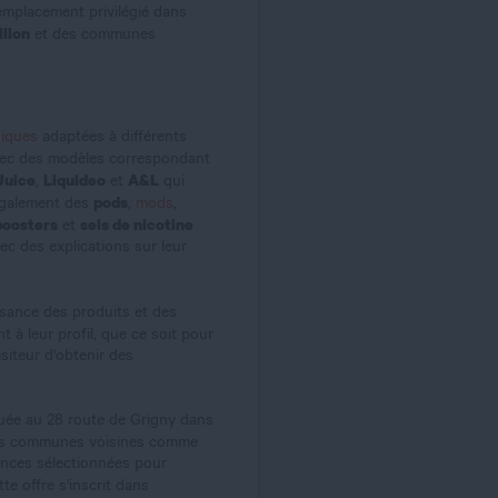
emplacement privilégié dans
illon
et des communes
niques
adaptées à différents
vec des modèles correspondant
Juice
Liquideo
A&L
,
et
qui
pods
 également des
,
mods
,
boosters
sels de nicotine
et
ec des explications sur leur
sance des produits et des
t à leur profil, que ce soit pour
siteur d'obtenir des
tuée au 28 route de Grigny dans
des communes voisines comme
ences sélectionnées pour
tte offre s'inscrit dans