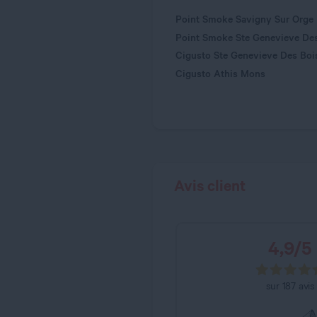
Point Smoke Savigny Sur Orge
Point Smoke Ste Genevieve De
Cigusto Ste Genevieve Des Bois
Cigusto Athis Mons
Avis client
4,9
/
5
sur
187
avis