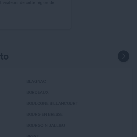
t visiteurs de cette région de
to
BLAGNAC
BUCHEL
BORDEAUX
CAEN
BOULOGNE BILLANCOURT
CALUIRE
BOURG EN BRESSE
CAMBRA
BOURGOIN JALLIEU
CARCA
BREST
CASTEL