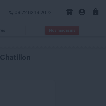
09 72 62 19 20
0
Panier
Magasins
Compte
res
Nos magasins
Chatillon