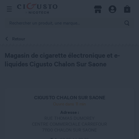
hercher
0
Open Menu
Magasins
Compte
Panier
Rech
Retour
Magasin de cigarette électronique et e-
liquides Cigusto Chalon Sur Saone
CIGUSTO CHALON SUR SAONE
Ouvre dans 11 min
Adresse :
RUE THOMAS DUMOREY
CENTRE COMMERCIALE CARREFOUR
71100 CHALON SUR SAONE