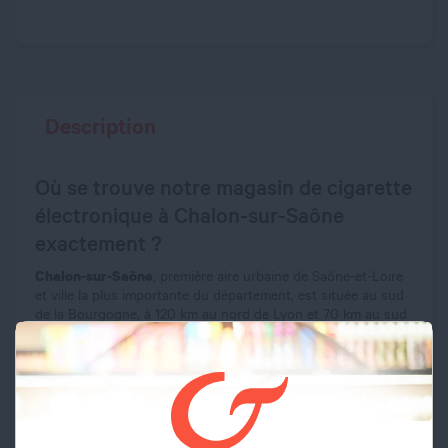
Description
Où se trouve notre magasin de cigarette
électronique à Chalon-sur-Saône
exactement ?
Chalon-sur-Saône
, première aire urbaine de Saône-et-Loire
et ville la plus importante du département, est située au sud
de la Bourgogne, à 120 km au nord de Lyon et 70 km au sud
de Dijon. Cette cité historique, mentionnée pour la première
fois dans "La Guerre des Gaules" de Jules César en 58 av. J.-
C. sous le nom de Cabilonnum, s'étend sur 15,22 km² et
Chalon-sur-Saône
compte près de 47 000 habitants.
est
traversée par la Saône qui divise la ville en deux bras
englobant l'île Saint-Laurent, dotée d'un port de plaisance.
Labellisée "Ville d'Art et d'Histoire", la ville est connue pour