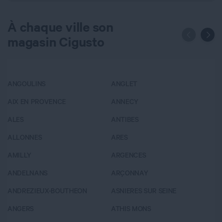
À chaque ville son
magasin Cigusto
ANGOULINS
ANGLET
A
AIX EN PROVENCE
ANNECY
BA
ALES
ANTIBES
B
ALLONNES
ARES
B
AMILLY
ARGENCES
B
ANDELNANS
ARÇONNAY
B
ANDREZIEUX-BOUTHEON
ASNIERES SUR SEINE
B
ANGERS
ATHIS MONS
B