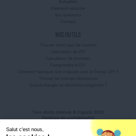
Actualités
Paiement sécurisé
Vos questions
Contact
NOS OUTILS
Trouver votre taux de nicotine
Calculateur de DIY
Calculateur de boosters
Comprendre le DIY
Comment fabriquer son e liquide avec le Doctor DIY ?
Trouver les bonnes résistances
Quand changer sa résistance ecigarette ?
Tous droits réservés © Cigusto 2026
Politique de confidentialité
Conditions générales d'utilisation
Salut c'est nous,
Conditions générales de vente
Mentions légales