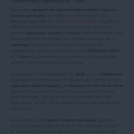
Chalon-sur-Saône pour tous
magasin de cigarette électronique
Cigusto
Dans votre
Chalon-sur-Saône
, les clients peuvent explorer une
sélection diversifiée de
cigarettes électroniques
adaptées à
différents profils d'utilisateurs. Des marques reconnues
Vaporesso
Innokin
Aspire
comme
,
et
sont disponibles, avec
des modèles correspondant aux diverses pratiques de
vapotage
. La collection d'
e-liquides
comprend des
Alfaliquid
VDLV
compositions variées de marques comme
,
T Juice
et
qui permettent aux utilisateurs de trouver des
saveurs correspondant à leurs attentes.
pods
résistances
L'assortiment inclut également des
,
mods
,
et accessoires nécessaires à l'utilisation et à l'entretien des
cigarettes électroniques
boosters
sels de nicotine
. Les
et
permettent aux clients d'ajuster le taux de nicotine selon
leurs habitudes. Ces produits sont présentés avec des
explications sur leur mode d'emploi et leurs caractéristiques
techniques.
Cigusto Chalon-sur-Saône
Les conseillers de
disposent
d'une connaissance des produits et des pratiques de vape.
Ils analysent les besoins des clients pour les orienter vers