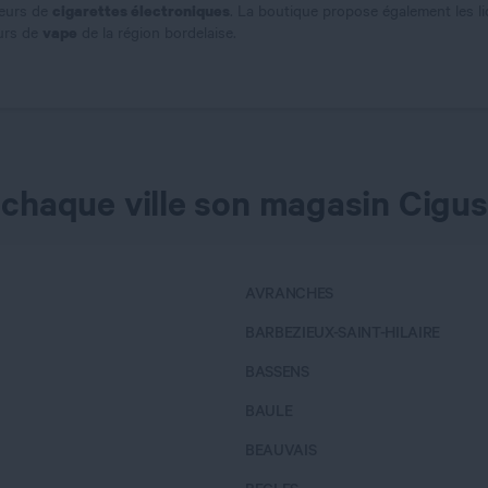
cigarettes électroniques
teurs de
. La boutique propose également les l
vape
eurs de
de la région bordelaise.
 chaque ville son magasin Cigus
AVRANCHES
BARBEZIEUX-SAINT-HILAIRE
BASSENS
BAULE
BEAUVAIS