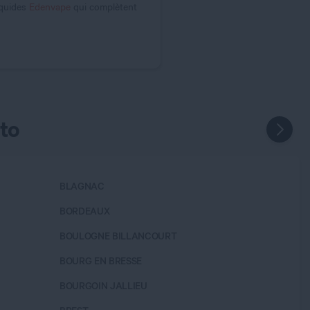
iquides
Edenvape
qui complètent
to
BLAGNAC
BUCHEL
BORDEAUX
CAEN
BOULOGNE BILLANCOURT
CALUIRE
BOURG EN BRESSE
CAMBRA
BOURGOIN JALLIEU
CARCA