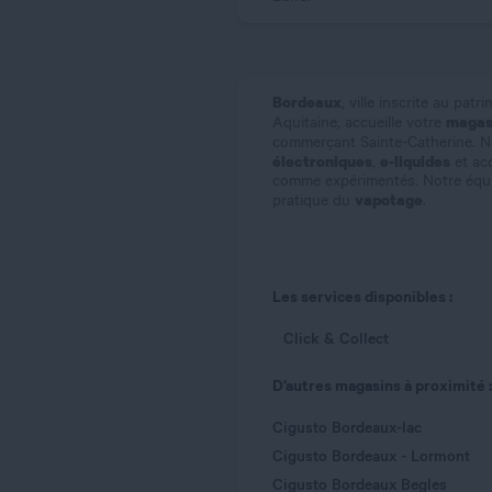
Bordeaux
, ville inscrite au pat
magasi
Aquitaine, accueille votre
commerçant Sainte-Catherine. 
électroniques
e-liquides
,
et ac
comme expérimentés. Notre équi
vapotage
pratique du
.
Les services disponibles :
Click & Collect
D’autres magasins à proximité :
Cigusto Bordeaux-lac
Cigusto Bordeaux - Lormont
Cigusto Bordeaux Begles