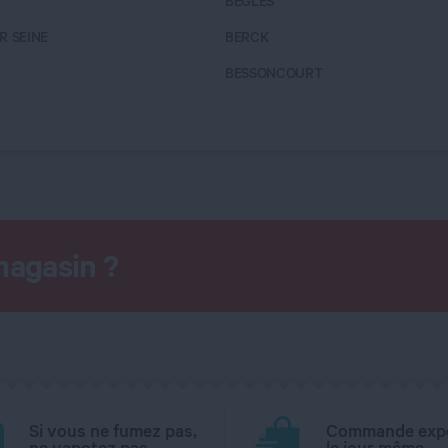
BEGLES
R SEINE
BERCK
BESSONCOURT
magasin ?
Si vous ne fumez pas,
Commande exp
ne vapotez pas.
le jour même