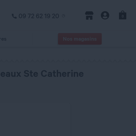
09 72 62 19 20
0
Panier
Magasins
Compte
res
Nos magasins
deaux Ste Catherine