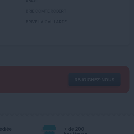
BREST
CASTEL
BRIE COMTE ROBERT
CASTRE
BRIVE LA GAILLARDE
CERGY
REJOIGNEZ-NOUS
édiée
+ de 200
boutiques