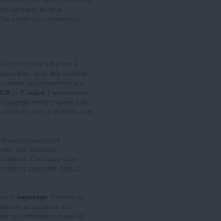
es secteurs les plus
ec les nombreux commerces,
s électroniques
adaptées à
isponibles, avec des modèles
variées qui permettent aux
DLV
T Juice
et
. L'assortiment
s cigarettes électroniques. Les
es produits sont présentés avec
d'une connaissance
 vers des solutions
t existant. Cette approche
s produits proposés dans la
vapotage
our le
. Ouverte du
iteurs et touristes qui
dre aux différents usages et