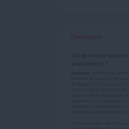
Description
Où se trouve notre m
exactement ?
Bordeaux
, préfecture du départ
habitants située au carrefour de
Burdigala au IVe siècle avant J.C
ce qui en fait la ville avec le 
pour son unité architecturale cl
important pôle d'enseignement su
Catherine, principale artère c
d'Europe, reliant la place de la C
Au cœur de cette ville historiqu
de vente
bénéficie d'un emplacem