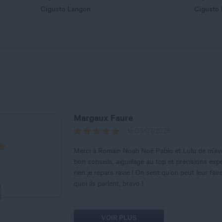
Cigusto Langon
Cigusto
Margaux Faure
le 03/07/2026
Merci à Romain Noah Noé Pablo et Lulu de m’avoi
bon conseils, aiguillage au top et précisions exp
rien je repars ravie ! On sent qu’on peut leur fair
quoi ils parlent, bravo !
VOIR PLUS