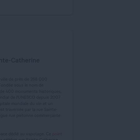
inte-Catherine
 ville de près de 268 000
. Fondée sous le nom de
s de 400 monuments historiques,
 mondial de l'UNESCO depuis 2007
itale mondiale du vin et un
st traversée par la rue Sainte-
ongue rue piétonne commerçante
pace dédié au vapotage. Ce
point
 célèbre rue Sainte-Catherine,