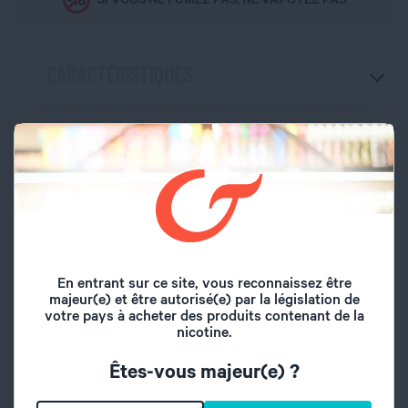
CARACTÉRISTIQUES
Marque
Curieux
Volume du flacon
50 ml
Type de saveur
Boisson
Saveurs
Baba au Rhum
En entrant sur ce site, vous reconnaissez être
majeur(e) et être autorisé(e) par la législation de
votre pays à acheter des produits contenant de la
Origine
France
nicotine.
Êtes-vous majeur(e) ?
A l'abri de l'air et la
Conseil de
lumière, hors de
conservation