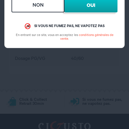
portée des enfants
NON
OUI
propylène glycol,
Composition
glycérine végétale,
SI VOUS NE FUMEZ PAS, NE VAPOTEZ PAS
arôme
En entrant sur ce site, vous en acceptez les
conditions générales de
vente
.
Dosage nicotine
0 mg
Dosage PG/VG
40/60
Click & Collect
Si vous ne fumez pas,
Retrait 30min
ne vapotez pas.