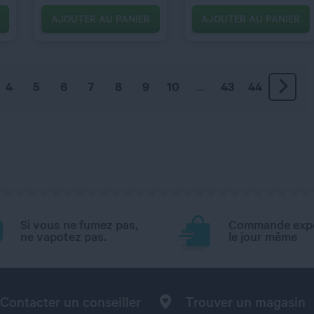
AJOUTER AU PANIER
AJOUTER AU PANIER
4
5
6
7
8
9
10
...
43
44
Si vous ne fumez pas,
Commande exp
ne vapotez pas.
le jour même
Contacter un conseiller
Trouver un magasin