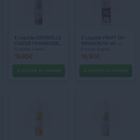
QUANTITÉ
QUANTITÉ
E Liquide GROSEILLE
E Liquide FRUIT DU
CASSIS FRAMBOISE
DRAGON 50 ml -
50 ml - Fruiteo
Cigusto Classic
Groseille, Cassis,...
Fruit du dragon
19,90
€
16,90
€
AJOUTER AU PANIER
AJOUTER AU PANIER
C’EST PARTI !
C’EST PARTI !
QUANTITÉ
QUANTITÉ