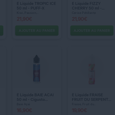
E Liquide TROPIC ICE
E Liquide FIZZY
50 ml - PUFF-X
CHERRY 50 ml -
PUFF-X
Kiwi, Passion,...
Cerise Pétillante
21,90
€
21,90
€
AJOUTER AU PANIER
AJOUTER AU PANIER
C’EST PARTI !
C’EST PARTI !
E Liquide BAIE ACAI
E Liquide FRAISE
50 ml - Cigusto
FRUIT DU SERPENT
Classic
50 ml - Fruiteo
Baie Açaï
Fraise, Fruit du...
16,90
€
19,90
€