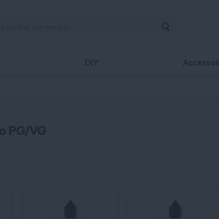
Rechercher
s
DIY
Accessoi
QUANTITÉ
QUANTITÉ
io PG/VG
C’EST PARTI !
C’EST PARTI !