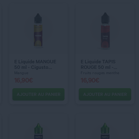
QUANTITÉ
QUANTITÉ
E Liquide MANGUE
E Liquide TAPIS
50 ml - Cigusto
ROUGE 50 ml -
Classic
Cigusto Classic
Mangue
Fruits rouges menthe
16,90
€
16,90
€
AJOUTER AU PANIER
AJOUTER AU PANIER
C’EST PARTI !
C’EST PARTI !