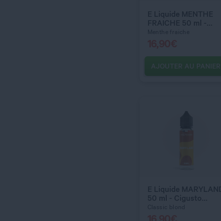
E Liquide MENTHE
FRAICHE 50 ml -
Cigusto Classic
Menthe fraiche
16,90
€
AJOUTER AU PANIER
C’EST PARTI !
QUANTITÉ
E Liquide MARYLAN
50 ml - Cigusto
Classic
Classic blond
16,90
€