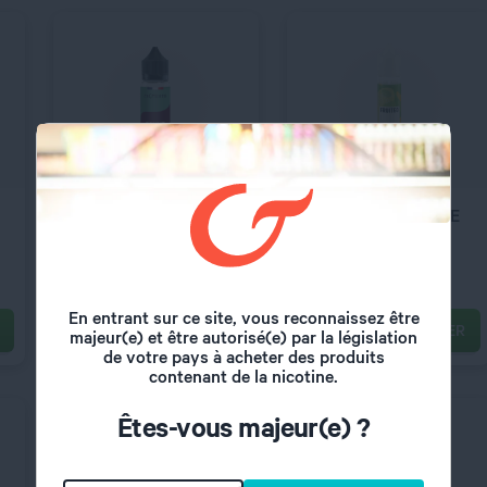
QUANTITÉ
QUANTITÉ
E Liquide POMME 50
E Liquide EXOTIQUE
ml - Cigusto Classic
50 ml - Fruiteo
Pomme
Curuba, Combava,...
16,90
€
19,90
€
En entrant sur ce site, vous reconnaissez être
AJOUTER AU PANIER
AJOUTER AU PANIER
majeur(e) et être autorisé(e) par la législation
de votre pays à acheter des produits
C’EST PARTI !
C’EST PARTI !
contenant de la nicotine.
Êtes-vous majeur(e) ?