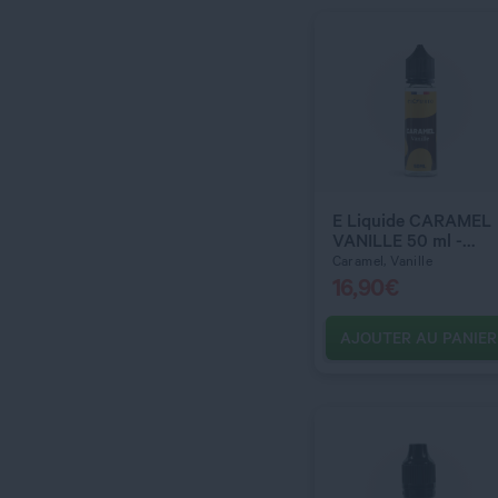
QUANTITÉ
DOSAGE NICOTINE
E Liquide CARAMEL
VANILLE 50 ml -
9 mg
Cigusto Classic
Caramel, Vanille
16,90
€
AJOUTER AU PANIER
C’EST PARTI !