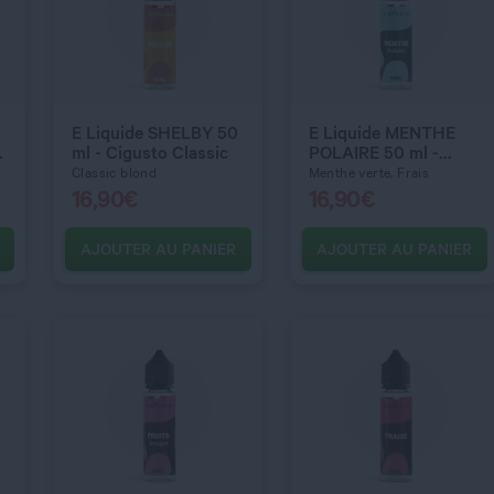
QUANTITÉ
QUANTITÉ
E Liquide SHELBY 50
E Liquide MENTHE
ml - Cigusto Classic
POLAIRE 50 ml -
Cigusto Classic
Classic blond
Menthe verte, Frais
16,90
€
16,90
€
AJOUTER AU PANIER
AJOUTER AU PANIER
C’EST PARTI !
C’EST PARTI !
QUANTITÉ
QUANTITÉ