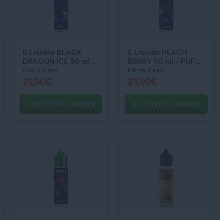
QUANTITÉ
QUANTITÉ
E Liquide BLACK
E Liquide PEACH
DRAGON ICE 50 ml -
BERRY 50 ml - PUFF-
PUFF-X
X
Cassis, Frais
Pêche, Baies
21,90
€
21,90
€
AJOUTER AU PANIER
AJOUTER AU PANIER
C’EST PARTI !
C’EST PARTI !
QUANTITÉ
QUANTITÉ
DOSAGE NICOTINE