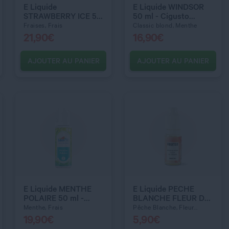
E Liquide
E Liquide WINDSOR
STRAWBERRY ICE 50
50 ml - Cigusto
3 mg
ml - PUFF-X
Classic
Fraises, Frais
Classic blond, Menthe
21,90
€
16,90
€
AJOUTER AU PANIER
AJOUTER AU PANIER
C’EST PARTI !
C’EST PARTI !
E Liquide MENTHE
E Liquide PECHE
POLAIRE 50 ml -
BLANCHE FLEUR DE
Eden'50
CERISIER 10 ml -
Menthe, Frais
Pêche Blanche, Fleur...
Fruiteo
19,90
€
5,90
€