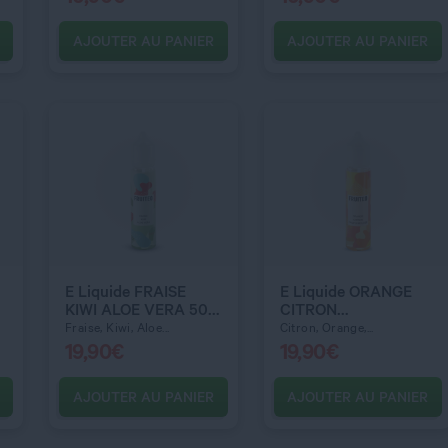
AJOUTER AU PANIER
AJOUTER AU PANIER
C’EST PARTI !
C’EST PARTI !
QUANTITÉ
QUANTITÉ
E Liquide FRAISE
E Liquide ORANGE
KIWI ALOE VERA 50
CITRON
ml - Fruiteo
PAMPLEMOUSSE 50
Fraise, Kiwi, Aloe...
Citron, Orange,...
ml - Fruiteo
19,90
€
19,90
€
AJOUTER AU PANIER
AJOUTER AU PANIER
C’EST PARTI !
C’EST PARTI !