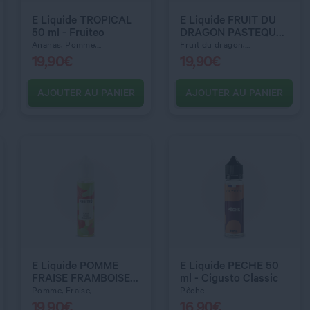
E Liquide TROPICAL
E Liquide FRUIT DU
50 ml - Fruiteo
DRAGON PASTEQUE
CITRON 50 ml -
Ananas, Pomme,...
Fruit du dragon,...
Fruiteo
19,90
€
19,90
€
AJOUTER AU PANIER
AJOUTER AU PANIER
C’EST PARTI !
C’EST PARTI !
QUANTITÉ
QUANTITÉ
E Liquide POMME
E Liquide PECHE 50
FRAISE FRAMBOISE
ml - Cigusto Classic
50 ml - Fruiteo
Pomme, Fraise,...
Pêche
19,90
€
16,90
€