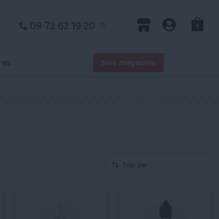
09 72 62 19 20
0
Panier
Magasins
Compte
res
Nos magasins
QUANTITÉ
QUANTITÉ
Trier par
C’EST PARTI !
C’EST PARTI !