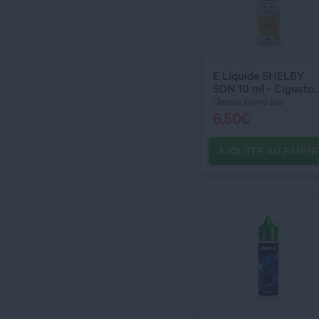
QUANTITÉ
E Liquide SHELBY
SDN 10 ml - Cigusto
Classic
Classic blond sec
6,50
€
AJOUTER AU PANIER
C’EST PARTI !
QUANTITÉ