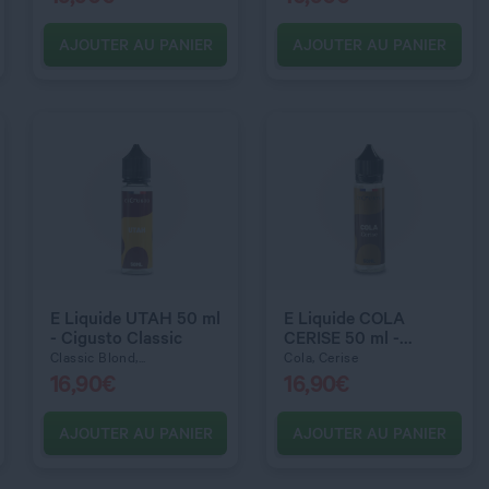
AJOUTER AU PANIER
AJOUTER AU PANIER
C’EST PARTI !
C’EST PARTI !
QUANTITÉ
QUANTITÉ
E Liquide UTAH 50 ml
E Liquide COLA
- Cigusto Classic
CERISE 50 ml -
Cigusto Classic
Classic Blond,...
Cola, Cerise
16,90
€
16,90
€
AJOUTER AU PANIER
AJOUTER AU PANIER
C’EST PARTI !
C’EST PARTI !