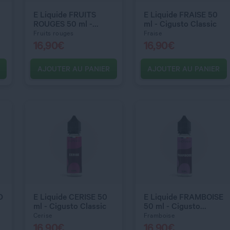
E Liquide FRUITS
E Liquide FRAISE 50
ROUGES 50 ml -
ml - Cigusto Classic
Cigusto Classic
Fruits rouges
Fraise
16,90
€
16,90
€
AJOUTER AU PANIER
AJOUTER AU PANIER
C’EST PARTI !
C’EST PARTI !
QUANTITÉ
QUANTITÉ
D
E Liquide CERISE 50
E Liquide FRAMBOISE
ml - Cigusto Classic
50 ml - Cigusto
Classic
Cerise
Framboise
16,90
€
16,90
€