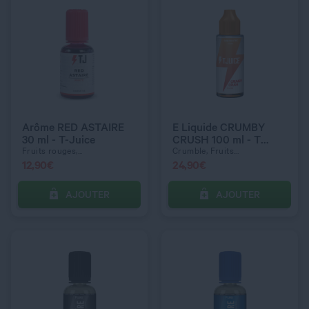
QUANTITÉ
QUANTITÉ
Arôme RED ASTAIRE
E Liquide CRUMBY
30 ml - T-Juice
CRUSH 100 ml - T
Juice
Fruits rouges,...
Crumble, Fruits...
12,90
€
24,90
€
AJOUTER
AJOUTER
C’EST PARTI !
C’EST PARTI !