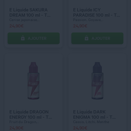
E Liquide SAKURA
E Liquide ICY
DREAM 100 ml - T
PARADISE 100 ml - T
Juice
Juice
Cerise japonaise,...
Passion, Goyave,...
24,90
€
24,90
€
AJOUTER
AJOUTER
C’EST PARTI !
C’EST PARTI !
QUANTITÉ
QUANTITÉ
E Liquide DRAGON
E Liquide DARK
ENERGY 100 ml - T
ENIGMA 100 ml - T
Juice
Juice
Fruit du Dragon,...
Cassis, Litchi, Menthe
24,90
€
24,90
€