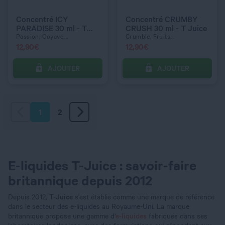
Concentré ICY
Concentré CRUMBY
PARADISE 30 ml - T
CRUSH 30 ml - T Juice
Juice
Passion, Goyave,...
Crumble, Fruits...
12,90
€
12,90
€
AJOUTER
AJOUTER
1
2
E-liquides T-Juice : savoir-faire
britannique depuis 2012
Depuis 2012,
T-Juice
s'est établie comme une marque de référence
dans le secteur des e-liquides au Royaume-Uni. La marque
britannique propose une gamme d'
e-liquides
fabriqués dans ses