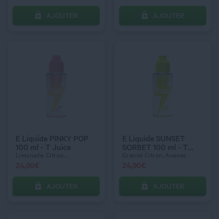
AJOUTER
AJOUTER
C’EST PARTI !
C’EST PARTI !
QUANTITÉ
QUANTITÉ
E Liquide PINKY POP
E Liquide SUNSET
100 ml - T Juice
SORBET 100 ml - T
Juice
Limonade, Citron,...
Granité Citron, Ananas
24,90
€
24,90
€
AJOUTER
AJOUTER
C’EST PARTI !
C’EST PARTI !