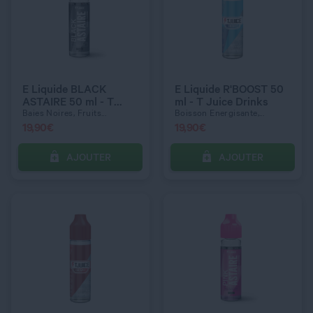
QUANTITÉ
QUANTITÉ
E Liquide BLACK
E Liquide R'BOOST 50
ASTAIRE 50 ml - T
ml - T Juice Drinks
Juice
Baies Noires, Fruits...
Boisson Energisante,...
19,90
€
19,90
€
AJOUTER
AJOUTER
C’EST PARTI !
C’EST PARTI !
QUANTITÉ
QUANTITÉ