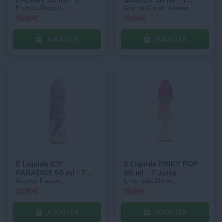
Juice
Juice
Fruit du Dragon,...
Granité Citron, Ananas
19,90
€
19,90
€
AJOUTER
AJOUTER
C’EST PARTI !
C’EST PARTI !
QUANTITÉ
QUANTITÉ
E Liquide ICY
E Liquide PINKY POP
PARADISE 50 ml - T
50 ml - T Juice
Juice
Goyave, Papaye,...
Limonade, Citron,...
19,90
€
19,90
€
AJOUTER
AJOUTER