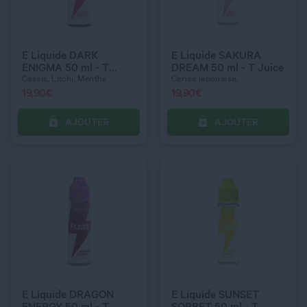
E Liquide DARK
E Liquide SAKURA
ENIGMA 50 ml - T
DREAM 50 ml - T Juice
Juice
Cassis, Litchi, Menthe
Cerise japonaise,...
19,90
€
19,90
€
AJOUTER
AJOUTER
C’EST PARTI !
C’EST PARTI !
QUANTITÉ
QUANTITÉ
E Liquide DRAGON
E Liquide SUNSET
ENERGY 50 ml - T
SORBET 50 ml - T