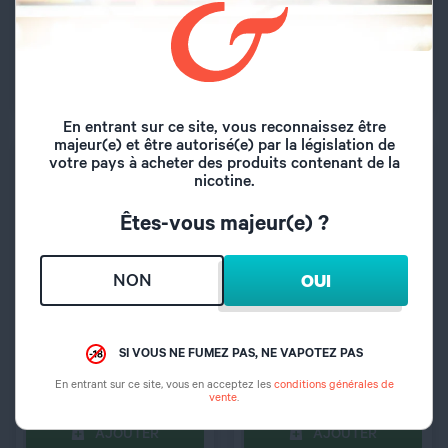
ASTAIRE 30 ml - T
DREAM 30 ml - T-Juice
Juice
Baies Rouges,...
Cerise japonaise,...
12,90
€
12,90
€
AJOUTER
AJOUTER
C’EST PARTI !
C’EST PARTI !
En entrant sur ce site, vous reconnaissez être
majeur(e) et être autorisé(e) par la législation de
votre pays à acheter des produits contenant de la
nicotine.
Êtes-vous majeur(e) ?
QUANTITÉ
QUANTITÉ
NON
OUI
Concentré SUNSET
Concentré PINKY POP
SORBET 30 ml - T-
30 ml - T Juice
SI VOUS NE FUMEZ PAS, NE VAPOTEZ PAS
Juice
Granité Citron, Ananas
Limonade, Citron,...
En entrant sur ce site, vous en acceptez les
conditions générales de
12,90
€
12,90
€
vente
.
AJOUTER
AJOUTER