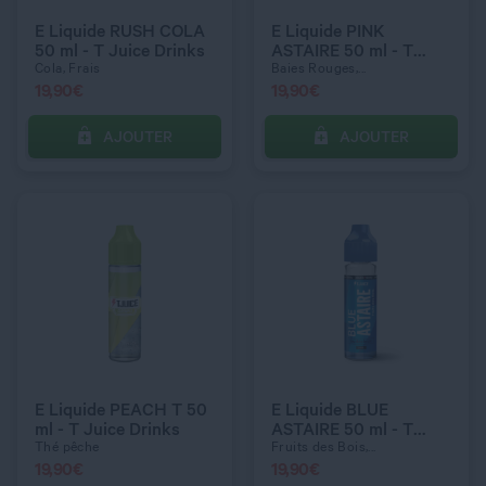
E Liquide RUSH COLA
E Liquide PINK
50 ml - T Juice Drinks
ASTAIRE 50 ml - T
Juice
Cola, Frais
Baies Rouges,...
19,90
€
19,90
€
AJOUTER
AJOUTER
C’EST PARTI !
C’EST PARTI !
QUANTITÉ
QUANTITÉ
E Liquide PEACH T 50
E Liquide BLUE
ml - T Juice Drinks
ASTAIRE 50 ml - T
Juice
Thé pêche
Fruits des Bois,...
19,90
€
19,90
€