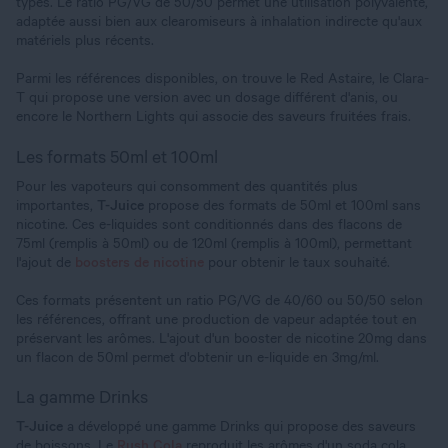
types. Le ratio PG/VG de 50/50 permet une utilisation polyvalente,
adaptée aussi bien aux clearomiseurs à inhalation indirecte qu'aux
matériels plus récents.
Parmi les références disponibles, on trouve le Red Astaire, le Clara-
T qui propose une version avec un dosage différent d'anis, ou
encore le Northern Lights qui associe des saveurs fruitées frais.
Les formats 50ml et 100ml
Pour les vapoteurs qui consomment des quantités plus
importantes,
T-Juice
propose des formats de 50ml et 100ml sans
nicotine. Ces e-liquides sont conditionnés dans des flacons de
75ml (remplis à 50ml) ou de 120ml (remplis à 100ml), permettant
l'ajout de
boosters de nicotine
pour obtenir le taux souhaité.
Ces formats présentent un ratio PG/VG de 40/60 ou 50/50 selon
les références, offrant une production de vapeur adaptée tout en
préservant les arômes. L'ajout d'un booster de nicotine 20mg dans
un flacon de 50ml permet d'obtenir un e-liquide en 3mg/ml.
La gamme Drinks
T-Juice
a développé une gamme Drinks qui propose des saveurs
de boissons. Le
Rush Cola
reproduit les arômes d'un soda cola