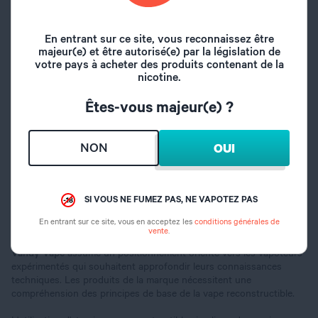
Pour les vapoteurs peu familiers avec le concept, un
atomiseur
reconstructible
est un dispositif qui permet de fabriquer soi-même
la résistance de sa cigarette électronique. Contrairement aux
En entrant sur ce site, vous reconnaissez être
résistances
toutes faites du commerce, l'utilisateur assemble
majeur(e) et être autorisé(e) par la législation de
manuellement un fil résistif en forme de spirale (appelé coil) et y
votre pays à acheter des produits contenant de la
insère du coton qui servira de mèche.
nicotine.
Cette approche technique nécessite des connaissances de base en
Êtes-vous majeur(e) ?
électricité, notamment la loi d'Ohm, et requiert l'utilisation d'outils
spécifiques. Les atomiseurs reconstructibles offrent une
personnalisation complète de la vape mais s'adressent
NON
OUI
principalement aux vapoteurs expérimentés.
Vandy Vape : une marque pour
SI VOUS NE FUMEZ PAS, NE VAPOTEZ PAS
vapoteurs avertis
En entrant sur ce site, vous en acceptez les
conditions générales de
Un positionnement technique assumé
vente
.
Vandy Vape
assume un positionnement orienté vers les vapoteurs
expérimentés qui souhaitent approfondir leurs connaissances
techniques. Les produits de la marque nécessitent une
compréhension des principes de base de la vape reconstructible.