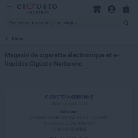
hercher
0
Open Menu
Magasins
Compte
Panier
Rech
Retour
Magasin de cigarette électronique et e-
liquides Cigusto Narbonne
CIGUSTO NARBONNE
Ouvert jusqu'à 19:30
Adresse :
CENTRE COMMERCIAL GEANT CASINO
70 ROUTE DE PERPIGNAN
11100 NARBONNE