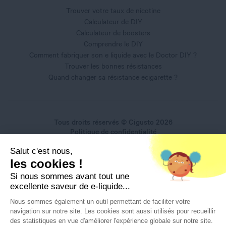
Trouver votre taux de nicotine
Calculateur de DIY
Calculateur de boosters
Comprendre le DIY
Comment fabriquer son e liquide avec le Doctor DIY ?
Trouver les bonnes résistances
Quand changer sa résistance ecigarette ?
Tous droits réservés © Cigusto 2026
Politique de confidentialité
Conditions générales d'utilisation
Salut c'est nous,
Conditions générales de vente
Mentions légales
les cookies !
Si nous sommes avant tout une
excellente saveur de e-liquide...
Nous sommes également un outil permettant de faciliter votre
navigation sur notre site. Les cookies sont aussi utilisés pour recueillir
Interdiction de vente de produits du vapotage aux mineurs
des statistiques en vue d'améliorer l'expérience globale sur notre site.
de moins de 18 ans