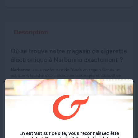
Description
Où se trouve notre magasin de cigarette
électronique à Narbonne exactement ?
Narbonne
, sous-préfecture de l'Aude en région Occitanie,
est une ville riche d'un patrimoine historique et culturel de
plus de 2500 ans. Fondée en 118 avant J.-C. sous le nom de
Narbo Martius, elle fut la plus ancienne colonie romaine
établie en Gaule. Avec ses 55 000 habitants répartis sur
Narbonne
172,96 km²,
se distingue par son centre historique
remarquable où se côtoient vestiges romains, monuments
médiévaux et architecture gothique. La ville est traversée par
le canal de la Robine, classé au patrimoine mondial de
l'UNESCO, et se situe à seulement 15 kilomètres de la
Méditerranée où s'étend Narbonne-Plage avec ses 5
En entrant sur ce site, vous reconnaissez être
kilomètres de sable fin. Surnommée la "Petite Florence du