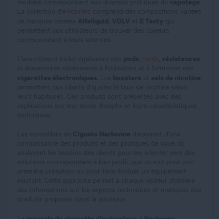
vapotage
modèles correspondant aux diverses pratiques de
.
La collection d'
e-liquides
comprend des compositions variées
Alfaliquid
VDLV
E Tasty
de marques comme
,
et
qui
permettent aux utilisateurs de trouver des saveurs
correspondant à leurs attentes.
pods
résistances
L'assortiment inclut également des
,
mods
,
et accessoires nécessaires à l'utilisation et à l'entretien des
cigarettes électroniques
boosters
sels de nicotine
. Les
et
permettent aux clients d'ajuster le taux de nicotine selon
leurs habitudes. Ces produits sont présentés avec des
explications sur leur mode d'emploi et leurs caractéristiques
techniques.
Cigusto Narbonne
Les conseillers de
disposent d'une
connaissance des produits et des pratiques de vape. Ils
analysent les besoins des clients pour les orienter vers des
solutions correspondant à leur profil, que ce soit pour une
première utilisation ou pour faire évoluer un équipement
existant. Cette approche permet à chaque visiteur d'obtenir
des informations sur les aspects techniques et pratiques des
produits proposés dans la boutique.
magasin de cigarette électronique
Narbonne
Le
à