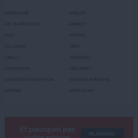
ANGOULINS
ANGLET
A
AIX EN PROVENCE
ANNECY
BA
ALES
ANTIBES
B
ALLONNES
ARES
B
AMILLY
ARGENCES
B
ANDELNANS
ARÇONNAY
B
ANDREZIEUX-BOUTHEON
ASNIERES SUR SEINE
B
ANGERS
ATHIS MONS
B
Et pourquoi pas
REJOIGNEZ-
votre propre