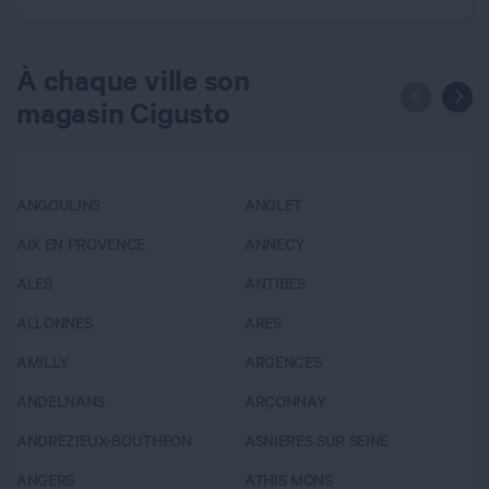
À chaque ville son
magasin Cigusto
ANGOULINS
ANGLET
A
AIX EN PROVENCE
ANNECY
BA
ALES
ANTIBES
B
ALLONNES
ARES
B
AMILLY
ARGENCES
B
ANDELNANS
ARÇONNAY
B
ANDREZIEUX-BOUTHEON
ASNIERES SUR SEINE
B
ANGERS
ATHIS MONS
B