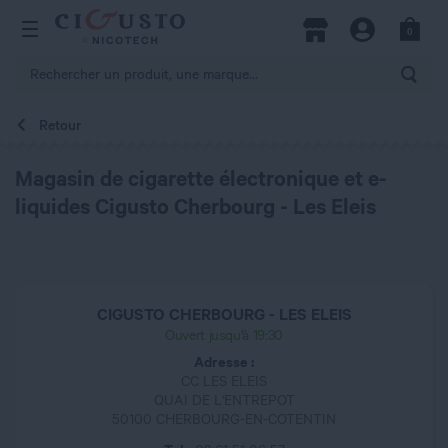
hercher
0
Open Menu
Magasins
Compte
Panier
Rech
Retour
Magasin de cigarette électronique et e-
liquides Cigusto Cherbourg - Les Eleis
CIGUSTO CHERBOURG - LES ELEIS
Ouvert jusqu'à 19:30
Adresse :
CC LES ELEIS
QUAI DE L'ENTREPOT
50100 CHERBOURG-EN-COTENTIN