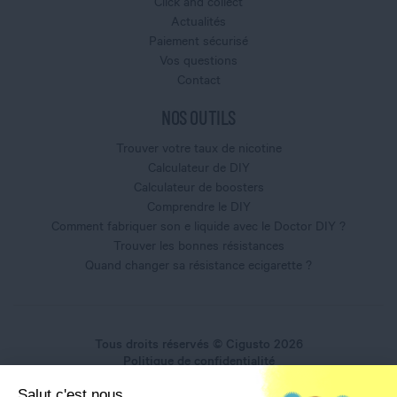
Click and collect
Actualités
Paiement sécurisé
Vos questions
Contact
NOS OUTILS
Trouver votre taux de nicotine
Calculateur de DIY
Calculateur de boosters
Comprendre le DIY
Comment fabriquer son e liquide avec le Doctor DIY ?
Trouver les bonnes résistances
Quand changer sa résistance ecigarette ?
Tous droits réservés © Cigusto 2026
Politique de confidentialité
Conditions générales d'utilisation
Salut c'est nous,
Conditions générales de vente