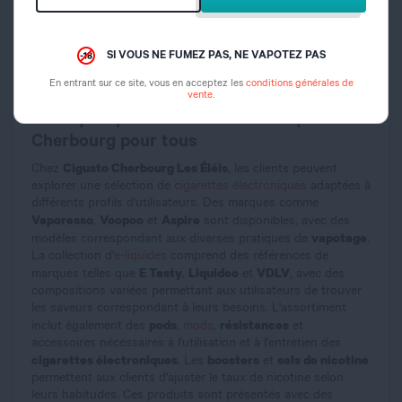
point de vente
bénéficie d'un emplacement central, avec un
parking de 1 100 places sur trois niveaux, permettant aux
Cherbourg-en-Cotentin
habitants de
et des communes
SI VOUS NE FUMEZ PAS, NE VAPOTEZ PAS
environnantes de la presqu'île du Cotentin de découvrir
vape
l'univers de la
.
En entrant sur ce site, vous en acceptez les
conditions générales de
vente
.
Boutique spécialisée dans les e-liquides à
Cherbourg pour tous
Cigusto Cherbourg Les Éléis
Chez
, les clients peuvent
explorer une sélection de
cigarettes électroniques
adaptées à
différents profils d'utilisateurs. Des marques comme
Vaporesso
Voopoo
Aspire
,
et
sont disponibles, avec des
vapotage
modèles correspondant aux diverses pratiques de
.
La collection d'
e-liquides
comprend des références de
E Tasty
Liquideo
VDLV
marques telles que
,
et
, avec des
compositions variées permettant aux utilisateurs de trouver
les saveurs correspondant à leurs besoins. L'assortiment
pods
résistances
inclut également des
,
mods
,
et
accessoires nécessaires à l'utilisation et à l'entretien des
cigarettes électroniques
boosters
sels de nicotine
. Les
et
permettent aux clients d'ajuster le taux de nicotine selon
leurs habitudes. Ces produits sont présentés avec des