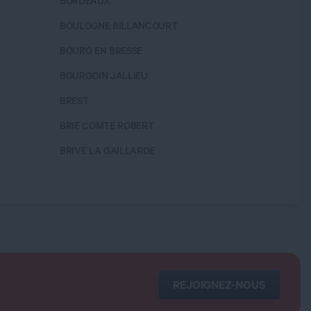
BORDEAUX
CAEN
BOULOGNE BILLANCOURT
CALUIRE
BOURG EN BRESSE
CAMBRA
BOURGOIN JALLIEU
CARCA
BREST
CASTEL
BRIE COMTE ROBERT
CASTRE
BRIVE LA GAILLARDE
CERGY
REJOIGNEZ-NOUS