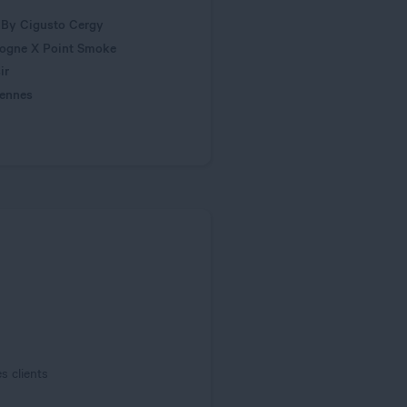
 By Cigusto Cergy
logne X Point Smoke
ir
cennes
s clients