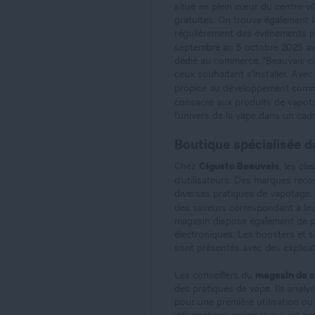
situé en plein cœur du centre-vi
gratuites. On trouve également l
régulièrement des événements p
septembre au 5 octobre 2025 ave
dédié au commerce, "Beauvais co
ceux souhaitant s'installer. Av
propice au développement comme
consacré aux produits de vapot
l'univers de la vape dans un cadr
Boutique spécialisée d
Cigusto Beauvais
Chez
, les cl
d'utilisateurs. Des marques re
diverses pratiques de vapotage. 
des saveurs correspondant à l
magasin dispose également de 
électroniques. Les boosters et se
sont présentés avec des explicat
magasin de c
Les conseillers du
des pratiques de vape. Ils analys
pour une première utilisation ou