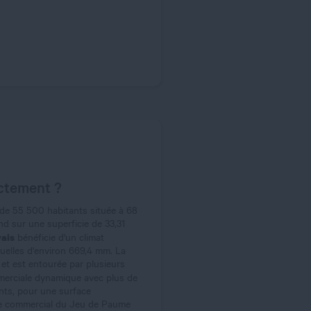
actement ?
 de 55 500 habitants située à 68
d sur une superficie de 33,31
ais
bénéficie d'un climat
uelles d'environ 669,4 mm. La
 et est entourée par plusieurs
mmerciale dynamique avec plus de
ts, pour une surface
tre commercial du Jeu de Paume