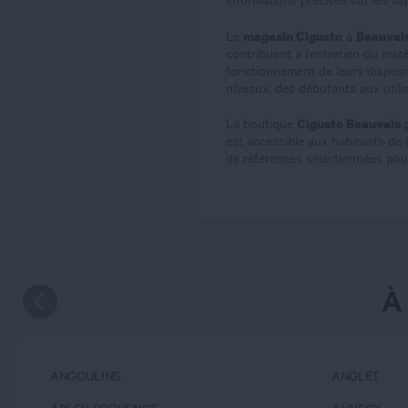
informations précises sur les a
magasin Cigusto
Beauvai
Le
à
contribuent à l'entretien du mat
fonctionnement de leurs disposit
niveaux, des débutants aux utili
Cigusto Beauvais
La boutique
p
est accessible aux habitants de 
de références sélectionnées pour
À
ANGOULINS
ANGLET