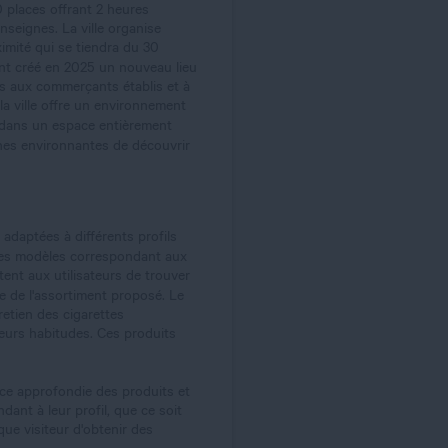
0 places offrant 2 heures
nseignes. La ville organise
mité qui se tiendra du 30
t créé en 2025 un nouveau lieu
s aux commerçants établis et à
a ville offre un environnement
 dans un espace entièrement
s environnantes de découvrir
adaptées à différents profils
des modèles correspondant aux
nt aux utilisateurs de trouver
e de l'assortiment proposé. Le
tretien des cigarettes
leurs habitudes. Ces produits
e approfondie des produits et
dant à leur profil, que ce soit
ue visiteur d'obtenir des