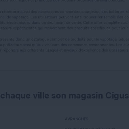
spects techniques et pratiques des produits proposés dans la boutique.
s
répertorie aussi des accessoires comme des chargeurs, des batteries et
ériel de vapotage. Les utilisateurs peuvent ainsi trouver l'ensemble des
ifs électroniques dans un seul point de vente. Cette offre complète s'a
sateurs expérimentés qui recherchent des produits spécifiques pour leur 
résente donc un catalogue complet de produits pour le vapotage. Située 
la préfecture ainsi qu'aux visiteurs des communes environnantes. Les cl
 répondre aux différents usages et niveaux d'expérience des utilisateurs 
 chaque ville son magasin Cigus
AVRANCHES