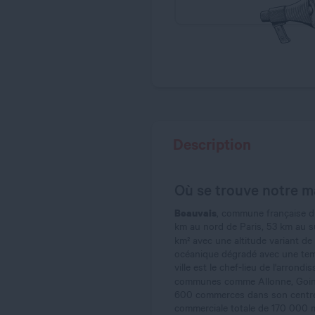
Description
Où se trouve notre m
Beauvais
, commune française du
km au nord de Paris, 53 km au su
km² avec une altitude variant de 
océanique dégradé avec une temp
ville est le chef-lieu de l'arro
communes comme Allonne, Goinco
600 commerces dans son centre-
commerciale totale de 170 000 m