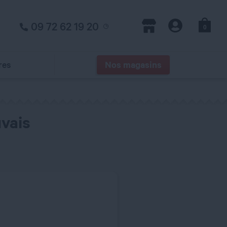
09 72 62 19 20
0
Panier
Magasins
Compte
res
Nos magasins
uvais