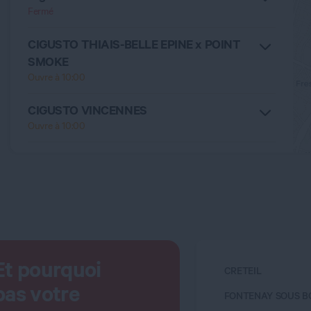
Fermé
CIGUSTO THIAIS-BELLE EPINE x POINT
SMOKE
Ouvre à 10:00
CIGUSTO VINCENNES
Ouvre à 10:00
POINT SMOKE BY CIGUSTO FONTENAY
SOUS BOIS
Ouvre à 10:00
POINT SMOKE NOGENT SUR MARNE
Ouvre à 10:30
Et pourquoi
CRETEIL
pas votre
FONTENAY SOUS B