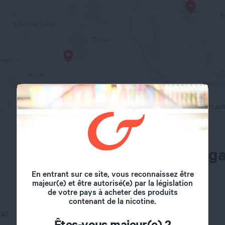
Leafl
À chaque ville son maga
En entrant sur ce site, vous reconnaissez être
majeur(e) et être autorisé(e) par la législation
de votre pays à acheter des produits
VINCENNES
contenant de la nicotine.
OIS
Êtes-vous majeur(e) ?