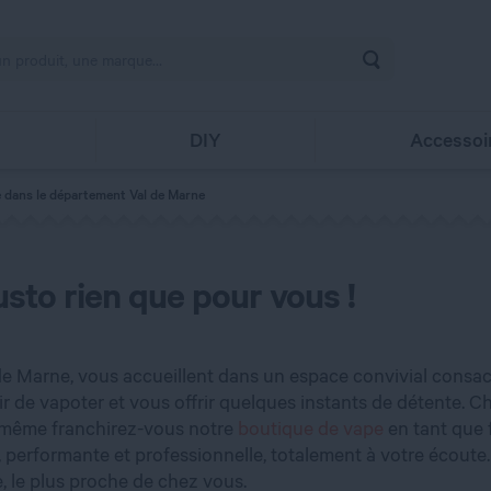
Rechercher
s
DIY
Accessoi
e dans le département Val de Marne
sto rien que pour vous !
 Marne, vous accueillent dans un espace convivial consacré 
sir de vapoter et vous offrir quelques instants de détente
e même franchirez-vous notre
boutique de vape
en tant que 
performante et professionnelle, totalement à votre écoute. 
 le plus proche de chez vous.