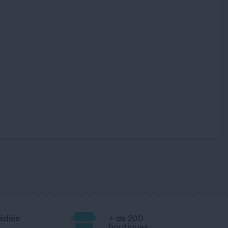
édiée
+ de 200
boutiques