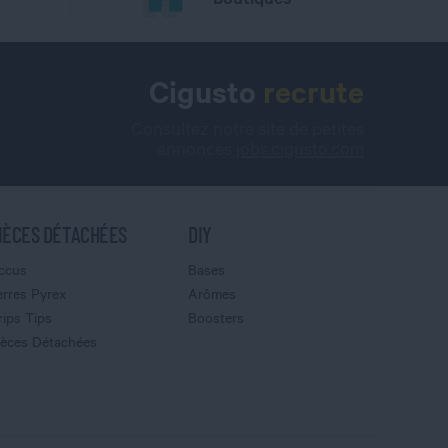
Cigusto
recrute
Consultez notre site de petites
annonces
jobs.cigusto.com
IÈCES DÉTACHÉES
DIY
ccus
Bases
erres Pyrex
Arômes
rips Tips
Boosters
ièces Détachées