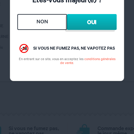
E
NON
OUI
NE
ARNE
és
SI VOUS NE FUMEZ PAS, NE VAPOTEZ PAS
En entrant sur ce site, vous en acceptez les
conditions générales
de vente
.
Si vous ne fumez pas,
Commande exp
ne vapotez pas.
le jour même