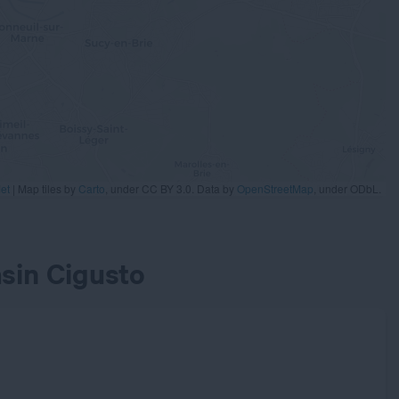
et
|
Map tiles by
Carto
, under CC BY 3.0. Data by
OpenStreetMap
, under ODbL.
sin Cigusto