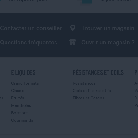
Contacter un conseiller
Trouver un magasin
Questions fréquentes
Ouvrir un magasin ?
E LIQUIDES
RÉSISTANCES ET COILS
P
Grand formats
Résistances
A
Classic
Coils et Fils resistifs
V
es
Fruités
Fibres et Cotons
D
Mentholés
P
Boissons
Gourmands