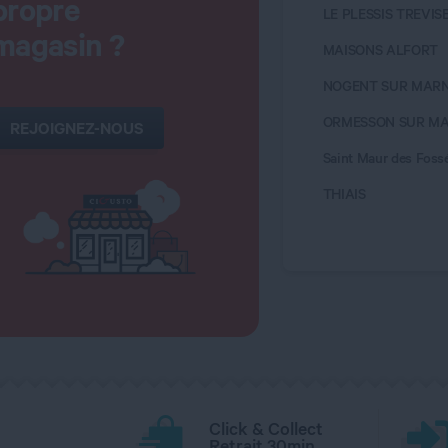
propre
LE PLESSIS TREVIS
magasin ?
MAISONS ALFORT
NOGENT SUR MAR
ORMESSON SUR M
REJOIGNEZ-NOUS
Saint Maur des Foss
THIAIS
Click & Collect
Retrait 30min