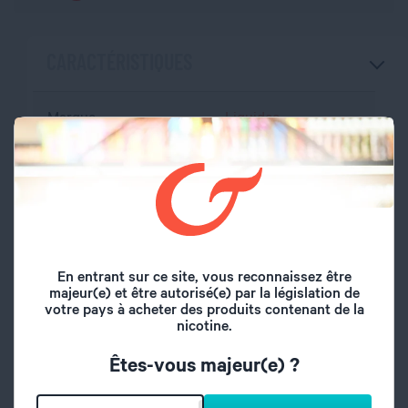
CARACTÉRISTIQUES
Marque
Liquideo
Volume du flacon
50 ml
Type de saveur
Fruité frais
Saveurs
Guanara, Frais
En entrant sur ce site, vous reconnaissez être
majeur(e) et être autorisé(e) par la législation de
votre pays à acheter des produits contenant de la
Origine
France
nicotine.
A l'abri de l'air et la
Êtes-vous majeur(e) ?
Conseil de
lumière, hors de
conservation
portée des enfants