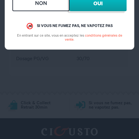
NON
OUI
propylène glycol,
Composition
glycérine végétale,
arôme
SI VOUS NE FUMEZ PAS, NE VAPOTEZ PAS
En entrant sur ce site, vous en acceptez les
conditions générales de
vente
.
Dosage nicotine
0 mg
Dosage PG/VG
30/70
Click & Collect
Si vous ne fumez pas,
Retrait 30min
ne vapotez pas.