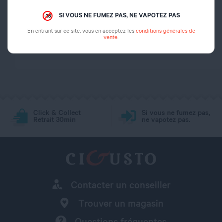
Dosage nicotine
0 mg
SI VOUS NE FUMEZ PAS, NE VAPOTEZ PAS
En entrant sur ce site, vous en acceptez les
conditions générales de
vente
.
Dosage PG/VG
70/30
Click & Collect
Si vous ne fumez pas,
Retrait 30min
ne vapotez pas.
Contacter un conseiller
Trouver un magasin
Questions fréquentes