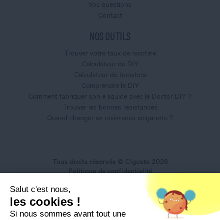
Vos questions
Contact
NOS OUTILS
Trouver votre taux de nicotine
Calculateur de DIY
Calculateur de boosters
Comprendre le DIY
Comment fabriquer son e liquide avec le Doctor DIY ?
Trouver les bonnes résistances
Quand changer sa résistance ecigarette ?
Tous droits réservés © Cigusto 2026
Politique de confidentialité
Conditions générales d'utilisation
Salut c'est nous,
Conditions générales de vente
les cookies !
Mentions légales
Si nous sommes avant tout une