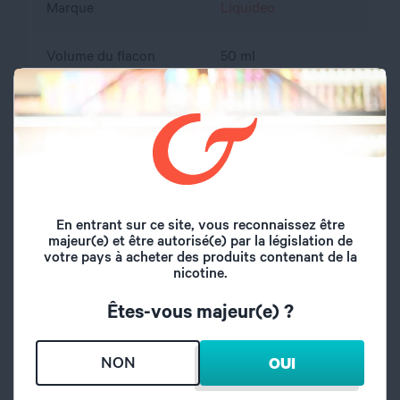
Marque
Liquideo
Volume du flacon
50 ml
Type de saveur
Boisson
Curaçao, Framboise,
Saveurs
Menthe
Origine
France
En entrant sur ce site, vous reconnaissez être
majeur(e) et être autorisé(e) par la législation de
votre pays à acheter des produits contenant de la
A l'abri de l'air et la
Conseil de
nicotine.
lumière, hors de
conservation
portée des enfants
Êtes-vous majeur(e) ?
propylène glycol,
NON
OUI
Composition
glycérine végétale,
arôme