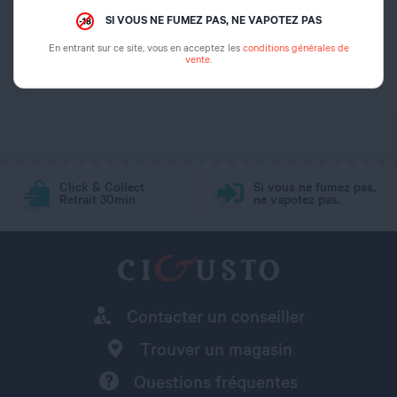
Dosage nicotine
0 mg
SI VOUS NE FUMEZ PAS, NE VAPOTEZ PAS
En entrant sur ce site, vous en acceptez les
conditions générales de
Dosage PG/VG
50/50
vente
.
Click & Collect
Si vous ne fumez pas,
Retrait 30min
ne vapotez pas.
Contacter un conseiller
Trouver un magasin
Questions fréquentes