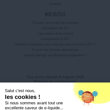
Contact
NOS OUTILS
Trouver votre taux de nicotine
Calculateur de DIY
Calculateur de boosters
Comprendre le DIY
Comment fabriquer son e liquide avec le Doctor DIY ?
Trouver les bonnes résistances
Quand changer sa résistance ecigarette ?
Tous droits réservés © Cigusto 2026
Politique de confidentialité
Conditions générales d'utilisation
Salut c'est nous,
Conditions générales de vente
les cookies !
Mentions légales
Si nous sommes avant tout une
excellente saveur de e-liquide...