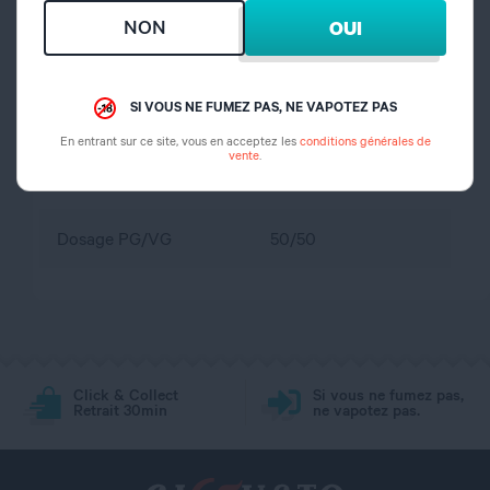
conservation
portée des enfants
NON
OUI
propylène glycol,
Composition
glycérine végétale,
SI VOUS NE FUMEZ PAS, NE VAPOTEZ PAS
arôme
En entrant sur ce site, vous en acceptez les
conditions générales de
vente
.
Dosage nicotine
0 mg
Dosage PG/VG
50/50
Click & Collect
Si vous ne fumez pas,
Retrait 30min
ne vapotez pas.