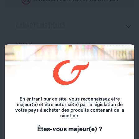
CARACTÉRISTIQUES
Marque
Liquideo
Volume du flacon
50 ml
Type de saveur
Fruité
Pomme verte,
Saveurs
En entrant sur ce site, vous reconnaissez être
Framboise
majeur(e) et être autorisé(e) par la législation de
votre pays à acheter des produits contenant de la
nicotine.
Origine
France
Êtes-vous majeur(e) ?
A l'abri de l'air et la
Conseil de
lumière, hors de