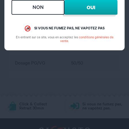
conservation
portée des enfants
NON
OUI
propylène glycol,
Composition
glycérine végétale,
SI VOUS NE FUMEZ PAS, NE VAPOTEZ PAS
arôme
En entrant sur ce site, vous en acceptez les
conditions générales de
vente
.
Dosage nicotine
0 mg
Dosage PG/VG
50/50
Click & Collect
Si vous ne fumez pas,
Retrait 30min
ne vapotez pas.