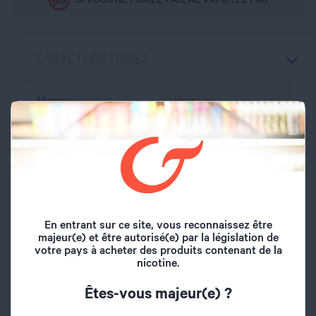
CARACTÉRISTIQUES
Marque
Prestige
Volume du flacon
50 ml
Type de saveur
Fruité
Mangue, Banane,
Saveurs
En entrant sur ce site, vous reconnaissez être
Fruits rouges
majeur(e) et être autorisé(e) par la législation de
votre pays à acheter des produits contenant de la
nicotine.
Origine
France
Êtes-vous majeur(e) ?
A l'abri de l'air et la
Conseil de
lumière, hors de