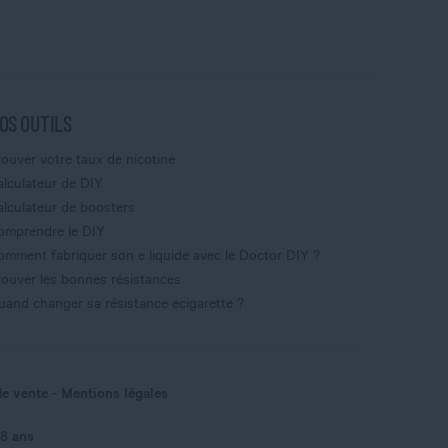
OS OUTILS
rouver votre taux de nicotine
alculateur de DIY
alculateur de boosters
omprendre le DIY
omment fabriquer son e liquide avec le Doctor DIY ?
rouver les bonnes résistances
uand changer sa résistance ecigarette ?
de vente
Mentions légales
18 ans