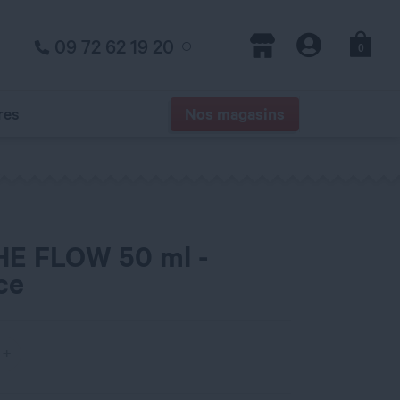
09 72 62 19 20
0
Panier
Magasins
Compte
res
Nos magasins
HE FLOW 50 ml -
ce