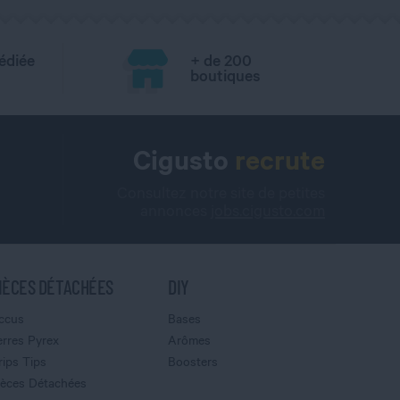
édiée
+ de 200
boutiques
Cigusto
recrute
Consultez notre site de petites
annonces
jobs.cigusto.com
IÈCES DÉTACHÉES
DIY
ccus
Bases
erres Pyrex
Arômes
rips Tips
Boosters
ièces Détachées