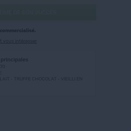
TIME DE SON SUCCÈS
 commercialisé.
t vous intéresser
 principales
/70
E
 LAIT - TRUFFE CHOCOLAT - VIEILLI EN