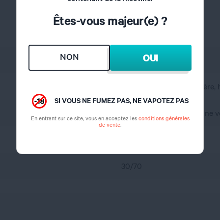
Gourmand
Êtes-vous majeur(e) ?
Café, Lait, Chocolat
NON
OUI
France
A l'abri de l'air et la lumière
SI VOUS NE FUMEZ PAS, NE VAPOTEZ PAS
propylène glycol, glycérine 
En entrant sur ce site, vous en acceptez les
conditions générales
de vente
.
0 mg
30/70