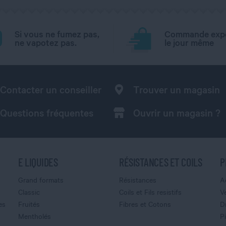
Si vous ne fumez pas,
Commande exp
ne vapotez pas.
le jour même
Contacter un conseiller
Trouver un magasin
Questions fréquentes
Ouvrir un magasin ?
E LIQUIDES
RÉSISTANCES ET COILS
P
Grand formats
Résistances
A
Classic
Coils et Fils resistifs
V
es
Fruités
Fibres et Cotons
D
Mentholés
P