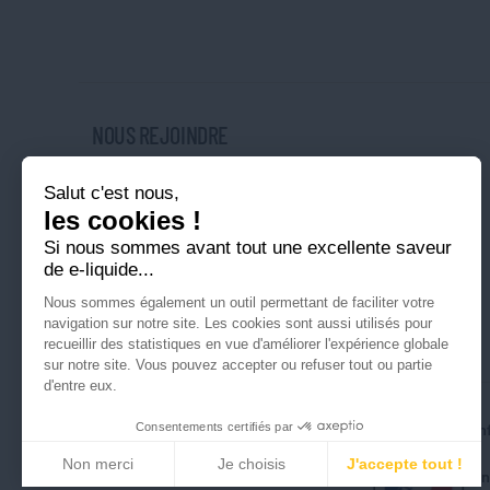
NOUS REJOINDRE
Salut c'est nous,
Nos magasins
les cookies !
Nos offres d'emploi
Si nous sommes avant tout
Ouvrir une franchise
une excellente saveur de e-
liquide...
Nous sommes également un outil permettant de faciliter votre
navigation sur notre site. Les cookies sont aussi utilisés pour
recueillir des statistiques en vue d'améliorer l'expérience globale
sur notre site. Vous pouvez accepter ou refuser tout ou partie
d'entre eux.
Consentements certifiés par
Tous droits réservés © Cigusto 2026
Politique de conf
Non merci
Je choisis
J'accepte tout !
I