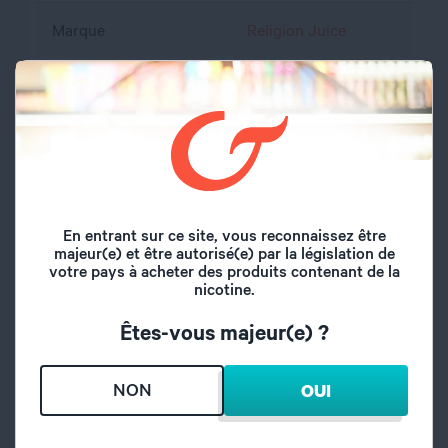
Marque
Religion Juice
Volume du flacon
50 ml
Type de saveur
Fruité
Fruit du Dragon,
Saveurs
Ananas, Frais
En entrant sur ce site, vous reconnaissez être
majeur(e) et être autorisé(e) par la législation de
Origine
France
votre pays à acheter des produits contenant de la
nicotine.
A l'abri de l'air et la
Conseil de
Êtes-vous majeur(e) ?
lumière, hors de
conservation
portée des enfants
NON
OUI
propylène glycol,
Composition
glycérine végétale,