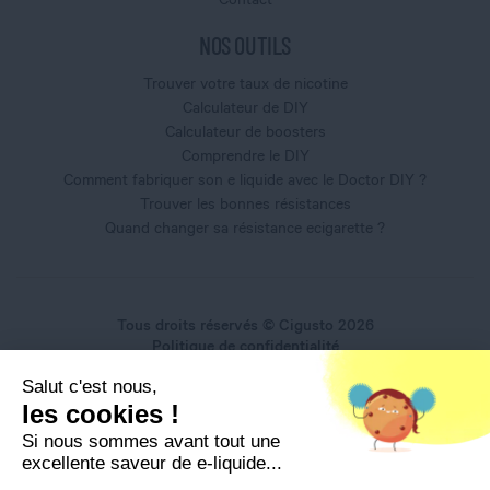
NOS OUTILS
Trouver votre taux de nicotine
Calculateur de DIY
Calculateur de boosters
Comprendre le DIY
Comment fabriquer son e liquide avec le Doctor DIY ?
Trouver les bonnes résistances
Quand changer sa résistance ecigarette ?
Tous droits réservés © Cigusto 2026
Politique de confidentialité
Conditions générales d'utilisation
Salut c'est nous,
Conditions générales de vente
les cookies !
Mentions légales
Si nous sommes avant tout une
excellente saveur de e-liquide...