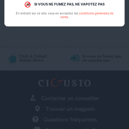
arôme
SI VOUS NE FUMEZ PAS, NE VAPOTEZ PAS
En entrant sur ce site, vous en acceptez les
conditions générales de
Dosage PG/VG
30/70
vente
.
Click & Collect
Si vous ne fumez pas,
Retrait 30min
ne vapotez pas.
Contacter un conseiller
Trouver un magasin
Questions fréquentes