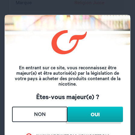
Marque
Religion Juice
Volume du flacon
50 ml
Type de saveur
Fruité
Pêche, Abricot,
Saveurs
Salak, Frais
En entrant sur ce site, vous reconnaissez être
Origine
France
majeur(e) et être autorisé(e) par la législation de
votre pays à acheter des produits contenant de la
nicotine.
A l'abri de l'air et la
Conseil de
lumière, hors de
Êtes-vous majeur(e) ?
conservation
portée des enfants
NON
OUI
propylène glycol,
Composition
glycérine végétale,
arôme