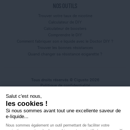
NOS OUTILS
Trouver votre taux de nicotine
Calculateur de DIY
Calculateur de boosters
Comprendre le DIY
Comment fabriquer son e liquide avec le Doctor DIY ?
Trouver les bonnes résistances
Quand changer sa résistance ecigarette ?
Tous droits réservés © Cigusto 2026
Politique de confidentialité
Conditions générales d'utilisation
Salut c'est nous,
Conditions générales de vente
les cookies !
Mentions légales
Si nous sommes avant tout une excellente saveur de
e-liquide...
Nous sommes également un outil permettant de faciliter votre