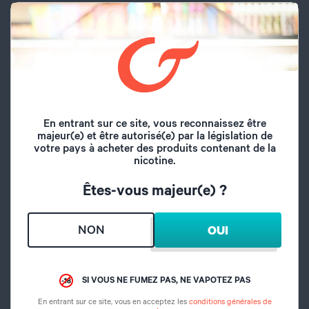
Marque
Curieux
Volume du flacon
40 ml
Type de saveur
Boisson
Thé noir, Sésame,
En entrant sur ce site, vous reconnaissez être
Saveurs
Sirop d'érable
majeur(e) et être autorisé(e) par la législation de
votre pays à acheter des produits contenant de la
nicotine.
Origine
France
Êtes-vous majeur(e) ?
A l'abri de l'air et la
Conseil de
lumière, hors de
conservation
NON
OUI
portée des enfants
Dosage PG/VG
40/60
SI VOUS NE FUMEZ PAS, NE VAPOTEZ PAS
En entrant sur ce site, vous en acceptez les
conditions générales de