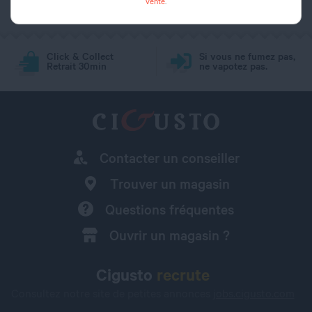
vente
.
Click & Collect
Si vous ne fumez pas,
Retrait 30min
ne vapotez pas.
Contacter un conseiller
Trouver un magasin
Questions fréquentes
Ouvrir un magasin ?
Cigusto
recrute
Consultez notre site de petites annonces
jobs.cigusto.com