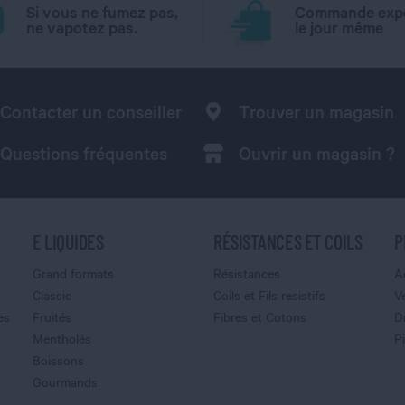
Si vous ne fumez pas,
Commande exp
ne vapotez pas.
le jour même
Contacter un conseiller
Trouver un magasin
Questions fréquentes
Ouvrir un magasin ?
E LIQUIDES
RÉSISTANCES ET COILS
P
Grand formats
Résistances
A
Classic
Coils et Fils resistifs
V
es
Fruités
Fibres et Cotons
D
Mentholés
P
Boissons
Gourmands