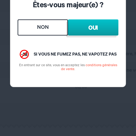
Êtes-vous majeur(e) ?
Boisson
Cappuccino, Noisette
NON
OUI
France
A l'abri de l'air et la lumière
SI VOUS NE FUMEZ PAS, NE VAPOTEZ PAS
En entrant sur ce site, vous en acceptez les
conditions générales
de vente
.
propylène glycol, glycérine 
35/65