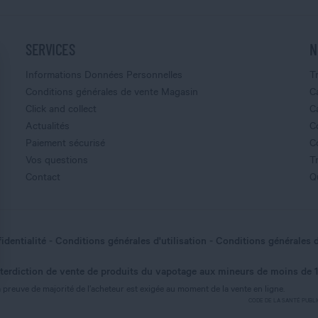
SERVICES
N
Informations Données Personnelles
T
Conditions générales de vente Magasin
C
Click and collect
C
Actualités
C
Paiement sécurisé
C
Vos questions
T
Contact
Q
identialité
Conditions générales d'utilisation
Conditions générales 
nterdiction de vente de produits du vapotage aux mineurs de moins de 
nnalisez vos Options
 preuve de majorité de l’acheteur est exigée au moment de la vente en ligne.
CODE DE LA SANTÉ PUBLIQUE