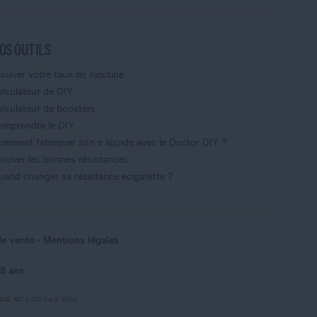
OS OUTILS
rouver votre taux de nicotine
alculateur de DIY
alculateur de boosters
omprendre le DIY
omment fabriquer son e liquide avec le Doctor DIY ?
rouver les bonnes résistances
uand changer sa résistance ecigarette ?
de vente
Mentions légales
18 ans
, ART. L 3513-5 et R. 3515-6