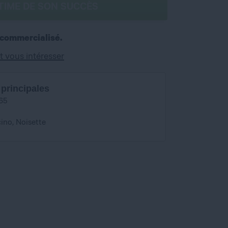
TIME DE SON SUCCÈS
 commercialisé.
t vous intéresser
 principales
65
ino, Noisette