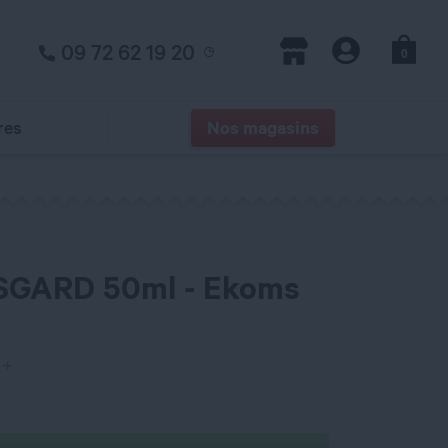
09 72 62 19 20
0
Panier
Magasins
Compte
res
Nos magasins
ASGARD 50ml - Ekoms