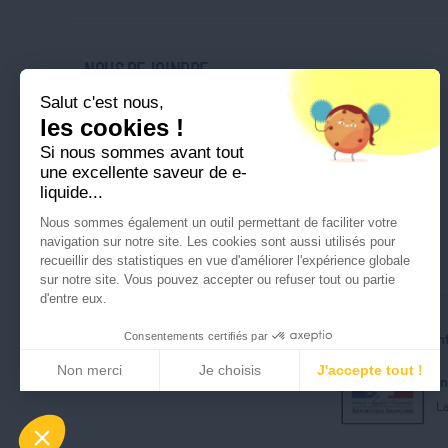
NOUS REJOINDRE
Salut c'est nous,
Nos magasins
les cookies !
Nos offres d'emploi
Si nous sommes avant tout
Ouvrir une franchise
une excellente saveur de e-
liquide...
Nous sommes également un outil permettant de faciliter votre
navigation sur notre site. Les cookies sont aussi utilisés pour
recueillir des statistiques en vue d'améliorer l'expérience globale
sur notre site. Vous pouvez accepter ou refuser tout ou partie
d'entre eux.
Consentements certifiés par
Tous droits réservés © Cigusto 2026
Politique de conf
Non merci
Je choisis
J'accepte tout !
I
Axeptio consent
Plateforme de Gestion du Consentement : Perso
La