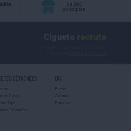
édiée
+ de 200
boutiques
Cigusto
recrute
Consultez notre site de petites
annonces
jobs.cigusto.com
IÈCES DÉTACHÉES
DIY
ccus
Bases
erres Pyrex
Arômes
rips Tips
Boosters
ièces Détachées