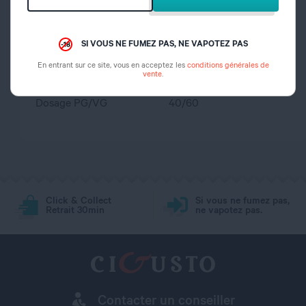
portée des enfants
propylène glycol,
SI VOUS NE FUMEZ PAS, NE VAPOTEZ PAS
Composition
glycérine végétale,
En entrant sur ce site, vous en acceptez les
conditions générales de
arôme
vente
.
Dosage PG/VG
40/60
Click & Collect
Si vous ne fumez pas,
Retrait 30min
ne vapotez pas.
Contacter un conseiller