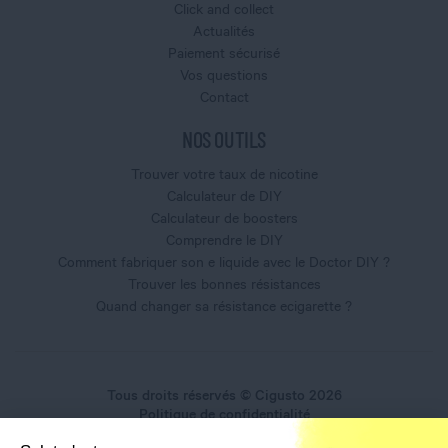
Click and collect
Actualités
Paiement sécurisé
Vos questions
Contact
NOS OUTILS
Trouver votre taux de nicotine
Calculateur de DIY
Calculateur de boosters
Comprendre le DIY
Comment fabriquer son e liquide avec le Doctor DIY ?
Trouver les bonnes résistances
Quand changer sa résistance ecigarette ?
Tous droits réservés © Cigusto 2026
Politique de confidentialité
Conditions générales d'utilisation