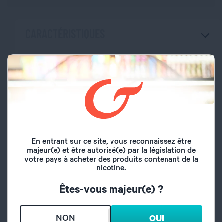
CARACTÉRISTIQUES
Marque
Curieux
Volume du flacon
50 ml
Type de saveur
Gourmand
En entrant sur ce site, vous reconnaissez être
Crème custard, Noix
Saveurs
majeur(e) et être autorisé(e) par la législation de
de coco
votre pays à acheter des produits contenant de la
nicotine.
Origine
France
Êtes-vous majeur(e) ?
A l'abri de l'air et la
Conseil de
lumière, hors de
NON
OUI
conservation