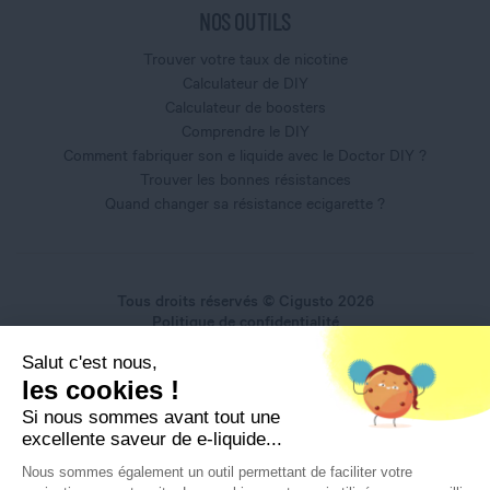
NOS OUTILS
Trouver votre taux de nicotine
Calculateur de DIY
Calculateur de boosters
Comprendre le DIY
Comment fabriquer son e liquide avec le Doctor DIY ?
Trouver les bonnes résistances
Quand changer sa résistance ecigarette ?
Tous droits réservés © Cigusto 2026
Politique de confidentialité
Conditions générales d'utilisation
Salut c'est nous,
Conditions générales de vente
les cookies !
Mentions légales
Si nous sommes avant tout une
excellente saveur de e-liquide...
Nous sommes également un outil permettant de faciliter votre