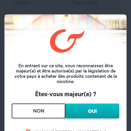
Marque
Vape Royale
Volume du flacon
100 ml
Type de saveur
Gourmand
Lait à la fraise,
Saveurs
Marshmallow
En entrant sur ce site, vous reconnaissez être
Origine
Angleterre
majeur(e) et être autorisé(e) par la législation de
votre pays à acheter des produits contenant de la
nicotine.
A l'abri de l'air et la
Conseil de
lumière, hors de
Êtes-vous majeur(e) ?
conservation
portée des enfants
NON
OUI
propylène glycol,
Composition
glycérine végétale,
arôme