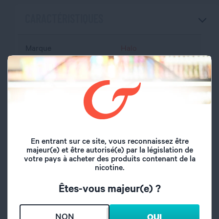
CARACTÉRISTIQUES
Marque
Halo
Volume du flacon
50 ml
Type de saveur
Mentholé
Saveurs
Menthe extra fraiche
En entrant sur ce site, vous reconnaissez être
majeur(e) et être autorisé(e) par la législation de
Origine
Etats Unis
votre pays à acheter des produits contenant de la
nicotine.
A l'abri de l'air et la
Conseil de
Êtes-vous majeur(e) ?
lumière, hors de
conservation
portée des enfants
NON
OUI