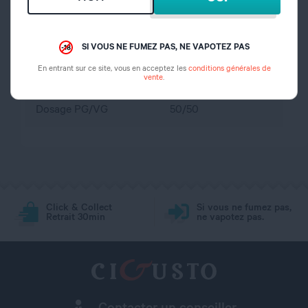
propylène glycol,
Composition
glycérine végétale,
arôme
SI VOUS NE FUMEZ PAS, NE VAPOTEZ PAS
En entrant sur ce site, vous en acceptez les
conditions générales de
Dosage nicotine
0 mg
vente
.
Dosage PG/VG
50/50
Click & Collect
Si vous ne fumez pas,
Retrait 30min
ne vapotez pas.
Contacter un conseiller