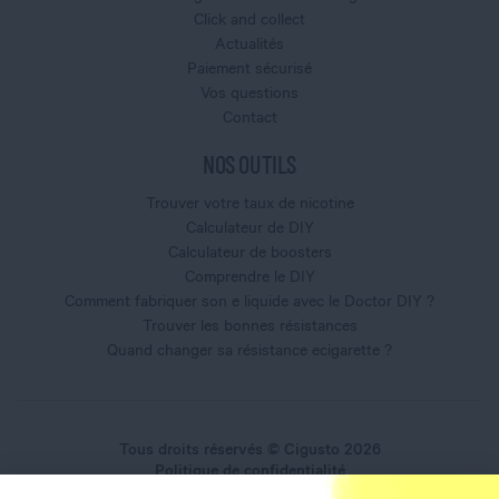
Click and collect
Actualités
Paiement sécurisé
Vos questions
Contact
NOS OUTILS
Trouver votre taux de nicotine
Calculateur de DIY
Calculateur de boosters
Comprendre le DIY
Comment fabriquer son e liquide avec le Doctor DIY ?
Trouver les bonnes résistances
Quand changer sa résistance ecigarette ?
Tous droits réservés © Cigusto 2026
Politique de confidentialité
Conditions générales d'utilisation