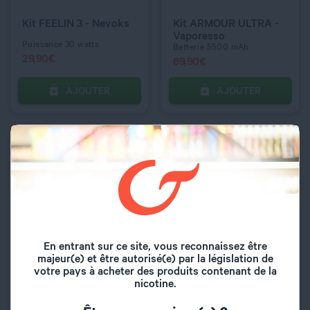
Black
Red Devil
Kit FEELIN 3 - Nevoks
Kit ARMOUR ULTRA -
Vaporesso
Puissance 30 watts
Batterie 5500 mAh
29,90
€
69,90
€
AJOUTER
AJOUTER
C’EST PARTI !
C’EST PARTI !
QUANTITÉ
QUANTITÉ
COULEUR
COULEUR
En entrant sur ce site, vous reconnaissez être
majeur(e) et être autorisé(e) par la législation de
Lake Blue
Aqua Blue
Coffret de Noël Hello
Kit POD HELLO -
votre pays à acheter des produits contenant de la
Pro - Cigusto
Cigusto
nicotine.
Kit complet prêt à...
Tirage automatique
49,90
€
19,90
€