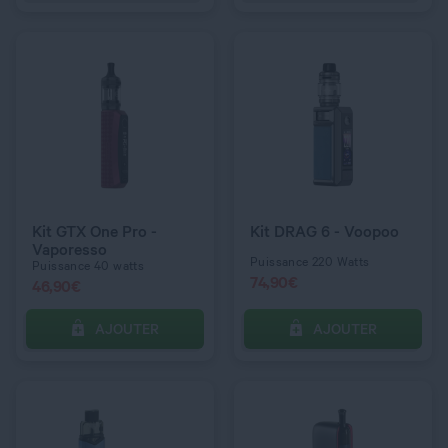
C’EST PARTI !
C’EST PARTI !
QUANTITÉ
QUANTITÉ
COULEUR
COULEUR
Icy Blue
Leaden & Red
Kit GTX One Pro -
Kit DRAG 6 - Voopoo
Vaporesso
Puissance 220 Watts
Puissance 40 watts
74,90
€
46,90
€
AJOUTER
AJOUTER
C’EST PARTI !
C’EST PARTI !