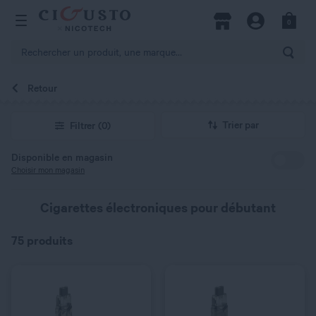
hercher
0
Open Menu
Magasins
Compte
Panier
Rech
Retour
QUANTITÉ
QUANTITÉ
Trier par
Filtrer
(0)
Disponible en magasin
Choisir mon magasin
Cigarettes électroniques pour débutant
75 produits
C’EST PARTI !
C’EST PARTI !