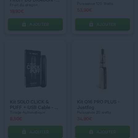
Puissance 120 Watts
Wilo
Fruit du dragon
53,90
€
19,90
€
AJOUTER
AJOUTER
C’EST PARTI !
C’EST PARTI !
QUANTITÉ
QUANTITÉ
COULEUR
COULEUR
Red
Metal Gray
Kit SOLO CLICK &
Kit Q16 PRO PLUS -
PUFF + USB Cable - X
Justfog
Bar
Tirage Automatique
Puissance 20 watts
8,50
€
34,90
€
AJOUTER
AJOUTER