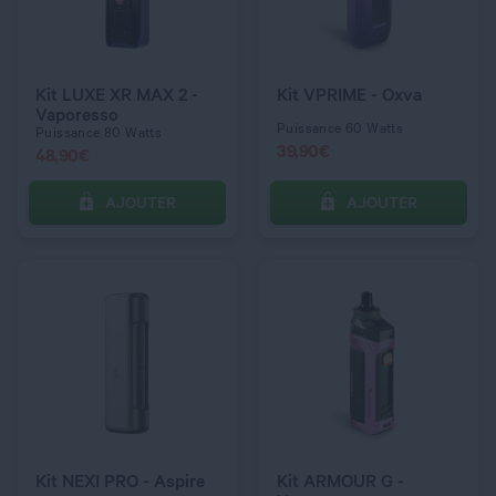
COULEUR
COULEUR
Black
Pink
Kit LUXE XR MAX 2 -
Kit VPRIME - Oxva
Vaporesso
Puissance 60 Watts
Puissance 80 Watts
39,90
€
48,90
€
AJOUTER
AJOUTER
C’EST PARTI !
C’EST PARTI !
QUANTITÉ
QUANTITÉ
COULEUR
COULEUR
Sky Blue
Sands Beige
Kit NEXI PRO - Aspire
Kit ARMOUR G -