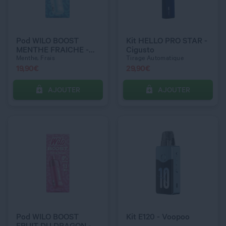
DOSAGE NICOTINE
COULEUR
10 mg
Snow Blue
Pod WILO BOOST
Kit HELLO PRO STAR -
MENTHE FRAICHE -
Cigusto
Wilo
Menthe, Frais
Tirage Automatique
19,90
€
29,90
€
AJOUTER
AJOUTER
C’EST PARTI !
C’EST PARTI !
QUANTITÉ
QUANTITÉ
COULEUR
Gold
Pod WILO BOOST
Kit E120 - Voopoo
FRUIT DU DRAGON -