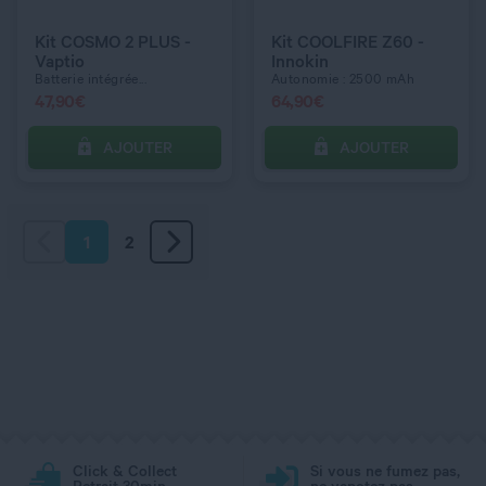
Kit COSMO 2 PLUS -
Kit COOLFIRE Z60 -
Vaptio
Innokin
Batterie intégrée...
Autonomie : 2500 mAh
47,90
€
64,90
€
AJOUTER
AJOUTER
1
2
Click & Collect
Si vous ne fumez pas,
Retrait 30min
ne vapotez pas.