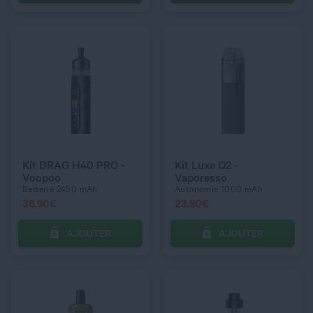
C’EST PARTI !
C’EST PARTI !
QUANTITÉ
QUANTITÉ
COULEUR
COULEUR
Gold & E-Falcon
Ivory White
Kit DRAG H40 PRO -
Kit Luxe Q2 -
Voopoo
Vaporesso
Batterie 2450 mAh
Autonomie 1000 mAh
36,90
€
23,90
€
AJOUTER
AJOUTER
C’EST PARTI !
C’EST PARTI !