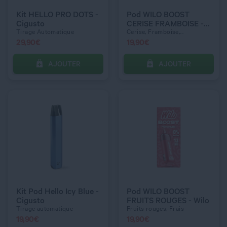
10 mg
Kit HELLO PRO DOTS -
Pod WILO BOOST
Cigusto
CERISE FRAMBOISE -
Wilo
Tirage Automatique
Cerise, Framboise,...
29,90
€
19,90
€
AJOUTER
AJOUTER
C’EST PARTI !
C’EST PARTI !
QUANTITÉ
QUANTITÉ
DOSAGE NICOTINE
COULEUR
10 mg
Black
Kit Pod Hello Icy Blue -
Pod WILO BOOST
Cigusto
FRUITS ROUGES - Wilo
Tirage automatique
Fruits rouges, Frais
19,90
€
19,90
€