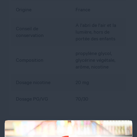
Origine
France
A l'abri de l'air et la
Conseil de
lumière, hors de
conservation
portée des enfants
propylène glycol,
Composition
glycérine végétale,
arôme, nicotine
Dosage nicotine
20 mg
Dosage PG/VG
70/30
PRÉCAUTIONS D’EMPLOI