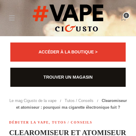
0
ACCÉDER À LA BOUTIQUE >
TROUVER UN MAGASIN
Le mag Cigusto de la vape
Tutos / Conseils
Clearomiseur
et atomiseur : pourquoi ma cigarette électronique fuit ?
DÉBUTER LA VAPE
,
TUTOS / CONSEILS
CLEAROMISEUR ET ATOMISEUR