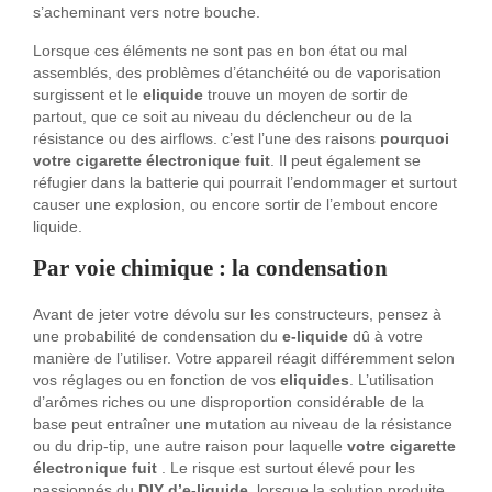
s’acheminant vers notre bouche.
Lorsque ces éléments ne sont pas en bon état ou mal
assemblés, des problèmes d’étanchéité ou de vaporisation
surgissent et le
eliquide
trouve un moyen de sortir de
partout, que ce soit au niveau du déclencheur ou de la
résistance ou des airflows. c’est l’une des raisons
pourquoi
votre cigarette électronique fuit
. Il peut également se
réfugier dans la batterie qui pourrait l’endommager et surtout
causer une explosion, ou encore sortir de l’embout encore
liquide.
Par voie chimique : la condensation
Avant de jeter votre dévolu sur les constructeurs, pensez à
une probabilité de condensation du
e-liquide
dû à votre
manière de l’utiliser. Votre appareil réagit différemment selon
vos réglages ou en fonction de vos
eliquides
. L’utilisation
d’arômes riches ou une disproportion considérable de la
base peut entraîner une mutation au niveau de la résistance
ou du drip-tip, une autre raison pour laquelle
votre cigarette
électronique fuit
. Le risque est surtout élevé pour les
passionnés du
DIY d’e-liquide
, lorsque la solution produite