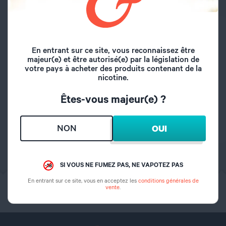
CARACTÉRISTIQUES
En entrant sur ce site, vous reconnaissez être
majeur(e) et être autorisé(e) par la législation de
Marque
Hellvape
votre pays à acheter des produits contenant de la
nicotine.
Matière
verre
Êtes-vous majeur(e) ?
Volume du réservoir
4 ml
NON
OUI
SI VOUS NE FUMEZ PAS, NE VAPOTEZ PAS
En entrant sur ce site, vous en acceptez les
conditions générales de
Click & Collect
Si vous ne fumez pas,
vente
.
Retrait 30min
ne vapotez pas.