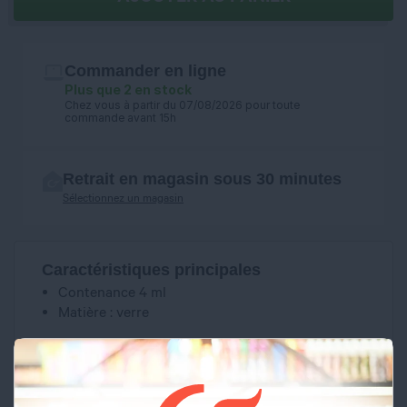
Commander en ligne
Plus que 2 en stock
Chez vous à partir du 07/08/2026 pour toute
commande avant 15h
Retrait en magasin sous 30 minutes
Sélectionnez un magasin
Caractéristiques principales
Contenance 4 ml
Matière : verre
SI VOUS NE FUMEZ PAS, NE VAPOTEZ PAS