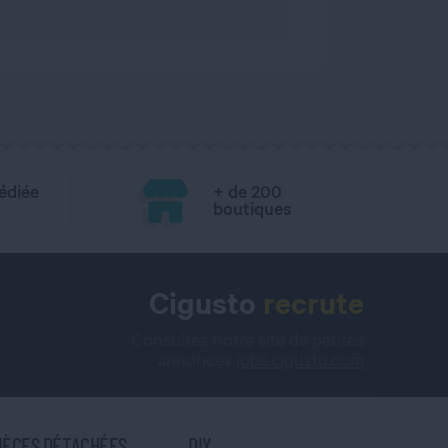
édiée
+ de 200
boutiques
Cigusto
recrute
Consultez notre site de petites
annonces
jobs.cigusto.com
IÈCES DÉTACHÉES
DIY