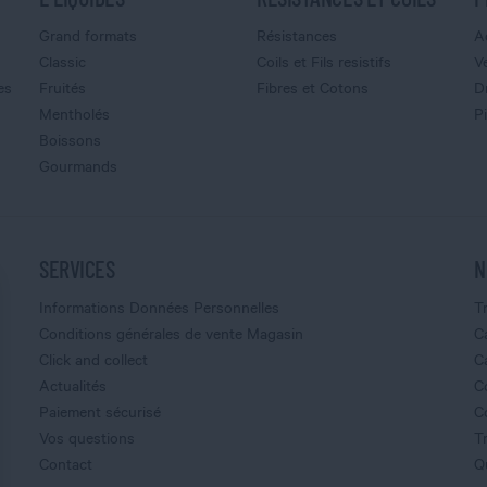
Grand formats
Résistances
A
Classic
Coils et Fils resistifs
V
es
Fruités
Fibres et Cotons
D
Mentholés
P
Boissons
Gourmands
SERVICES
N
Informations Données Personnelles
T
Conditions générales de vente Magasin
C
Click and collect
C
Actualités
C
Paiement sécurisé
C
Vos questions
T
Contact
Q