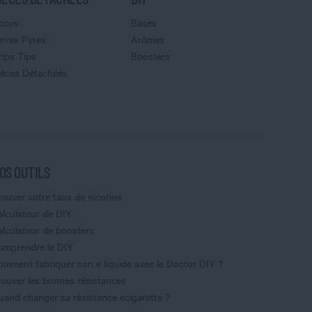
ccus
Bases
erres Pyrex
Arômes
rips Tips
Boosters
ièces Détachées
OS OUTILS
rouver votre taux de nicotine
alculateur de DIY
alculateur de boosters
omprendre le DIY
omment fabriquer son e liquide avec le Doctor DIY ?
rouver les bonnes résistances
uand changer sa résistance ecigarette ?