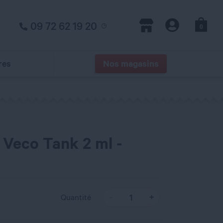
09 72 62 19 20
0
Panier
Magasins
Compte
res
Nos magasins
 Veco Tank 2 ml -
Quantité