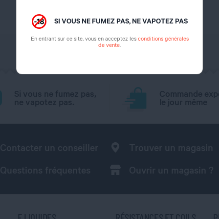
2 ml
SI VOUS NE FUMEZ PAS, NE VAPOTEZ PAS
En entrant sur ce site, vous en acceptez les
conditions générales
de vente
.
Si vous ne fumez pas,
Commande exp
ne vapotez pas.
le jour même
Contacter un conseiller
Trouver un magasin
Questions fréquentes
Ouvrir un magasin ?
E LIQUIDES
RÉSISTANCES ET COILS
P