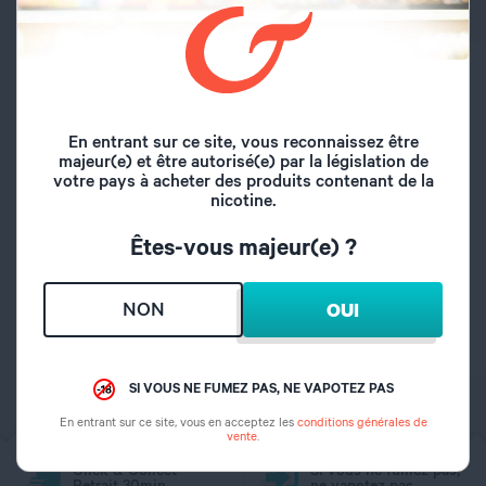
CARACTÉRISTIQUES
Marque
Cigusto
En entrant sur ce site, vous reconnaissez être
majeur(e) et être autorisé(e) par la législation de
votre pays à acheter des produits contenant de la
Type de produit
Tapis
nicotine.
Êtes-vous majeur(e) ?
Longueur
30 cm
NON
OUI
Largeur
25 cm
SI VOUS NE FUMEZ PAS, NE VAPOTEZ PAS
En entrant sur ce site, vous en acceptez les
conditions générales de
vente
.
Click & Collect
Si vous ne fumez pas,
Retrait 30min
ne vapotez pas.