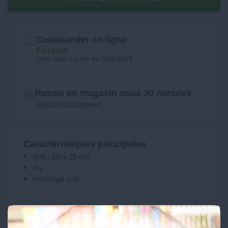
Commander en ligne
En stock
Chez vous à partir du 11/08/2026
Retrait en magasin sous 30 minutes
Sélectionnez un magasin
Caractéristiques principales
dim : 30 x 25 cm
diy
montage coil
SI VOUS NE FUMEZ PAS, NE VAPOTEZ PAS