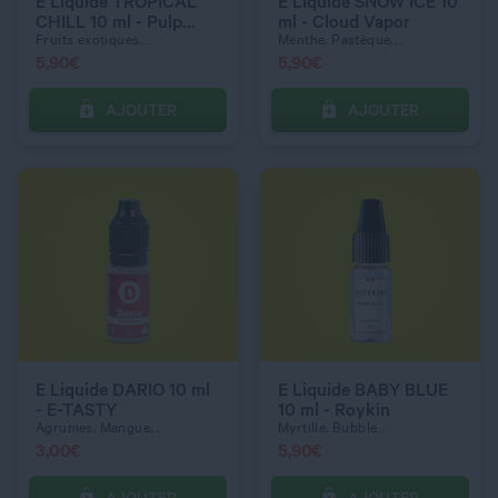
3 mg
11 mg
E Liquide TROPICAL
E Liquide SNOW ICE 10
CHILL 10 ml - Pulp
ml - Cloud Vapor
Frost
Fruits exotiques,...
Menthe, Pastèque,...
5,90
€
5,90
€
AJOUTER
AJOUTER
C’EST PARTI !
C’EST PARTI !
QUANTITÉ
QUANTITÉ
DOSAGE NICOTINE
DOSAGE NICOTINE
6 mg
0 mg
E Liquide DARIO 10 ml
E Liquide BABY BLUE
- E-TASTY
10 ml - Roykin
Agrumes, Mangue,...
Myrtille, Bubble...
3,00
€
5,90
€