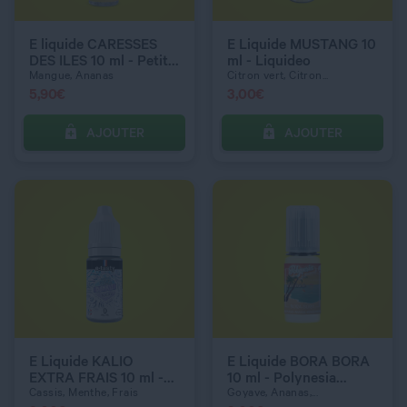
DOSAGE NICOTINE
6 mg
E liquide CARESSES
E Liquide MUSTANG 10
DES ILES 10 ml - Petit
ml - Liquideo
Nuage
Mangue, Ananas
Citron vert, Citron...
5,90
€
3,00
€
AJOUTER
AJOUTER
C’EST PARTI !
C’EST PARTI !
QUANTITÉ
QUANTITÉ
DOSAGE NICOTINE
DOSAGE NICOTINE
0 mg
3 mg
E Liquide KALIO
E Liquide BORA BORA
EXTRA FRAIS 10 ml -
10 ml - Polynesia
Bankiz
Edenvape
Cassis, Menthe, Frais
Goyave, Ananas,...