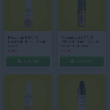
QUANTITÉ
QUANTITÉ
DOSAGE NICOTINE
0 mg
E Liquide GRAND
E Liquide BUTTER
CANYON 10 ml - Petit
PECAN 10 ml - Cloud
nuage
co Vapor
Classic
Crème Vanille, Noix...
5,90
€
6,90
€
AJOUTER
AJOUTER
C’EST PARTI !
C’EST PARTI !
QUANTITÉ
QUANTITÉ