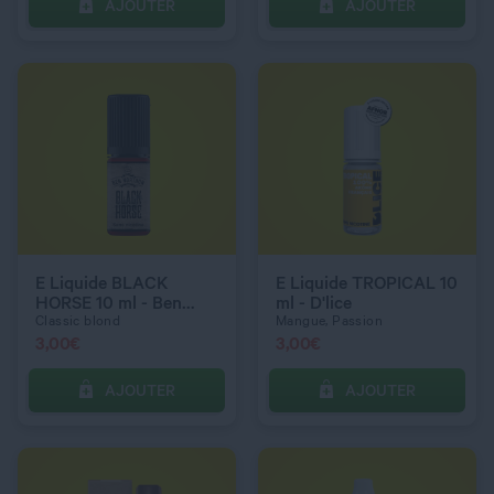
AJOUTER
AJOUTER
C’EST PARTI !
C’EST PARTI !
QUANTITÉ
QUANTITÉ
DOSAGE NICOTINE
DOSAGE NICOTINE
12 mg
3 mg
E Liquide BLACK
E Liquide TROPICAL 10
HORSE 10 ml - Ben
ml - D'lice
Northon
Classic blond
Mangue, Passion
3,00
€
3,00
€
AJOUTER
AJOUTER
C’EST PARTI !
C’EST PARTI !