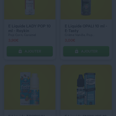
DOSAGE NICOTINE
DOSAGE NICOTINE
6 mg
12 mg
E Liquide LADY POP 10
E Liquide OPALI 10 ml -
ml - Roykin
E-Tasty
Pop Corn, Caramel
Crème Vanille, Pop...
3,90
€
3,00
€
AJOUTER
AJOUTER
C’EST PARTI !
C’EST PARTI !
QUANTITÉ
QUANTITÉ
DOSAGE NICOTINE
DOSAGE NICOTINE