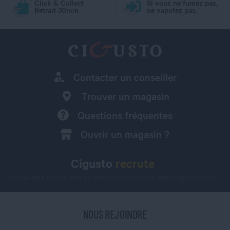
Click & Collect
Si vous ne fumez pas,
Retrait 30min
ne vapotez pas.
Contacter un conseiller
Trouver un magasin
Questions fréquentes
Ouvrir un magasin ?
Cigusto
recrute
Consultez notre site de petites annonces
jobs.cigusto.com
NOUS REJOINDRE