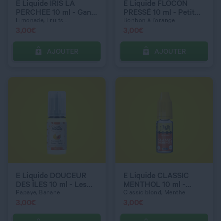
6 mg
3 mg
E Liquide IRIS LA
E Liquide FLOCON
PERCHEE 10 ml - Gang
PRESSÉ 10 ml - Petit
Organisé
Nuage
Limonade, Fruits...
Bonbon à l'orange
3,00
€
3,00
€
AJOUTER
AJOUTER
C’EST PARTI !
C’EST PARTI !
QUANTITÉ
QUANTITÉ
DOSAGE NICOTINE
DOSAGE NICOTINE
16 mg
6 mg
E Liquide DOUCEUR
E Liquide CLASSIC
DES ÎLES 10 ml - Les
MENTHOL 10 ml -
Petites Douceurs
Cirkus
Papaye, Banane
Classic blond, Menthe
3,00
€
3,00
€