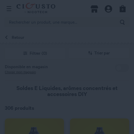
hercher
0
Open Menu
Magasins
Compte
Panier
Rech
Retour
QUANTITÉ
QUANTITÉ
Trier par
Filtrer
(0)
DOSAGE NICOTINE
DOSAGE NICOTINE
Disponible en magasin
Choisir mon magasin
0 mg
0 mg
Soldes E Liquides, arômes concentrés et
accessoires DIY
306 produits
C’EST PARTI !
C’EST PARTI !