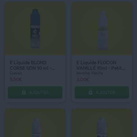
QUANTITÉ
QUANTITÉ
DOSAGE NICOTINE
DOSAGE NICOTINE
3 mg
10 mg
E Liquide BLOND
E Liquide FLOCON
CORSE SDN 10 ml -
VANILLÉ 10ml - Petit
Alfaliquid
Nuage
Classic
Menthe, Vanille
5,90
€
3,00
€
AJOUTER
AJOUTER
C’EST PARTI !
C’EST PARTI !
QUANTITÉ
QUANTITÉ