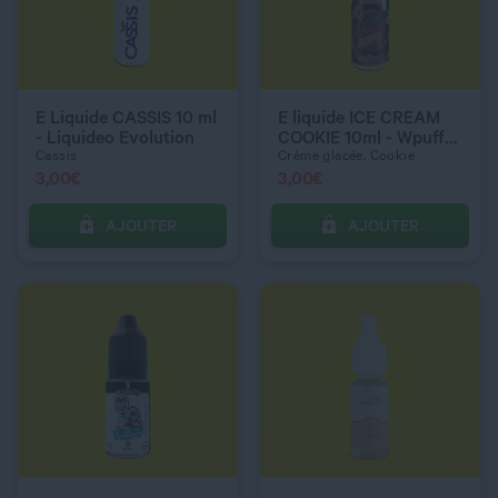
DOSAGE NICOTINE
DOSAGE NICOTINE
3 mg
6 mg
E Liquide CASSIS 10 ml
E liquide ICE CREAM
- Liquideo Evolution
COOKIE 10ml - Wpuff
Flavors
Cassis
Crème glacée, Cookie
3,00
€
3,00
€
AJOUTER
AJOUTER
C’EST PARTI !
C’EST PARTI !
QUANTITÉ
QUANTITÉ
DOSAGE NICOTINE
DOSAGE NICOTINE