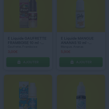
QUANTITÉ
QUANTITÉ
DOSAGE NICOTINE
DOSAGE NICOTINE
3 mg
12 mg
E Liquide GAUFRETTE
E Liquide MANGUE
FRAMBOISE 10 ml -
ANANAS 10 ml -
Pulp Kitchen
Liquideo
Gaufrette, Framboise
Mangue, Ananas
3,00
€
5,90
€
AJOUTER
AJOUTER
C’EST PARTI !
C’EST PARTI !