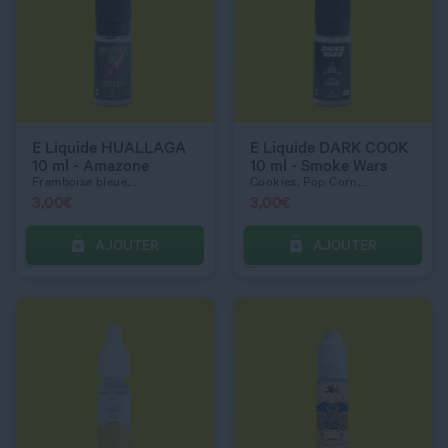
QUANTITÉ
QUANTITÉ
DOSAGE NICOTINE
DOSAGE NICOTINE
0 mg
10 mg
E Liquide HUALLAGA
E Liquide DARK COOK
10 ml - Amazone
10 ml - Smoke Wars
Framboise bleue,...
Cookies, Pop Corn,...
3,00
€
3,00
€
AJOUTER
AJOUTER
C’EST PARTI !
C’EST PARTI !
QUANTITÉ
QUANTITÉ