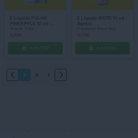
E Liquide POLAR
E Liquide BISTO 10 ml -
PINEAPPLE 10 ml -
Bankiz
Pulp Frost
Ananas, Frais
Framboise Bleue, Red...
5,90
€
3,00
€
AJOUTER
AJOUTER
5
6
7