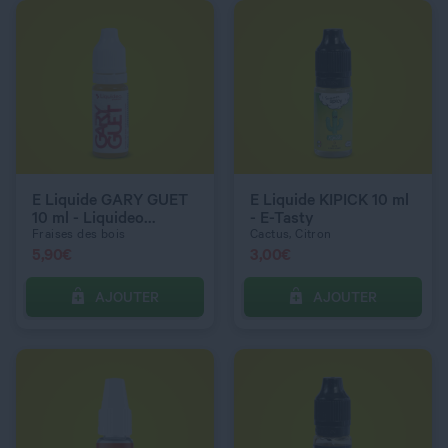
QUANTITÉ
QUANTITÉ
DOSAGE NICOTINE
DOSAGE NICOTINE
6 mg
3 mg
E Liquide GARY GUET
E Liquide KIPICK 10 ml
10 ml - Liquideo
- E-Tasty
Evolution
Fraises des bois
Cactus, Citron
5,90
€
3,00
€
AJOUTER
AJOUTER
C’EST PARTI !
C’EST PARTI !
QUANTITÉ
QUANTITÉ