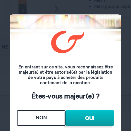
Idéal pour la vap
, NE VAPOTEZ PAS
En entrant sur ce site, vous reconnaissez être
majeur(e) et être autorisé(e) par la législation
de votre pays à acheter des produits
contenant de la nicotine.
Êtes-vous majeur(e) ?
Geekvape
NON
OUI
Mesh