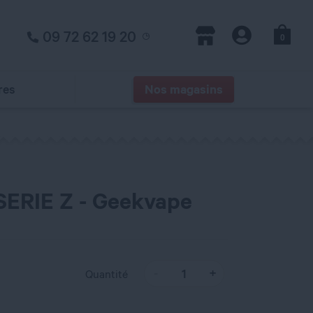
09 72 62 19 20
0
Panier
Magasins
Compte
res
Nos magasins
SERIE Z - Geekvape
Quantité