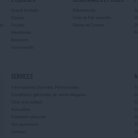
Grand formats
Résistances
A
Classic
Coils et Fils resistifs
V
es
Fruités
Fibres et Cotons
D
Mentholés
P
Boissons
Gourmands
SERVICES
N
Informations Données Personnelles
T
Conditions générales de vente Magasin
C
Click and collect
C
Actualités
C
Paiement sécurisé
C
Vos questions
T
Contact
Q