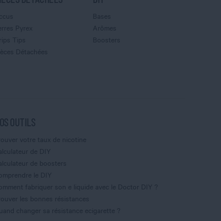
ccus
Bases
erres Pyrex
Arômes
rips Tips
Boosters
ièces Détachées
OS OUTILS
rouver votre taux de nicotine
alculateur de DIY
alculateur de boosters
omprendre le DIY
omment fabriquer son e liquide avec le Doctor DIY ?
rouver les bonnes résistances
uand changer sa résistance ecigarette ?