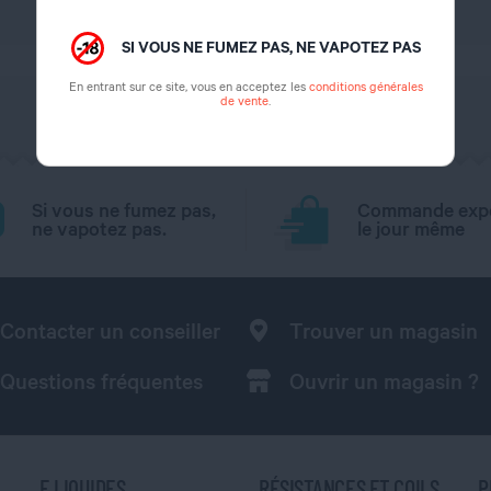
Directe
SI VOUS NE FUMEZ PAS, NE VAPOTEZ PAS
En entrant sur ce site, vous en acceptez les
conditions générales
de vente
.
Si vous ne fumez pas,
Commande exp
ne vapotez pas.
le jour même
Contacter un conseiller
Trouver un magasin
Questions fréquentes
Ouvrir un magasin ?
E LIQUIDES
RÉSISTANCES ET COILS
P