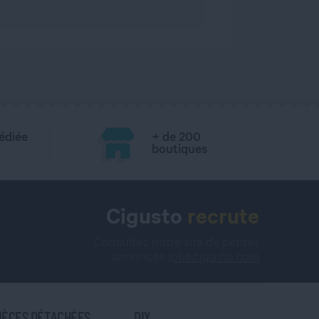
édiée
+ de 200
boutiques
Cigusto
recrute
Consultez notre site de petites
annonces
jobs.cigusto.com
IÈCES DÉTACHÉES
DIY