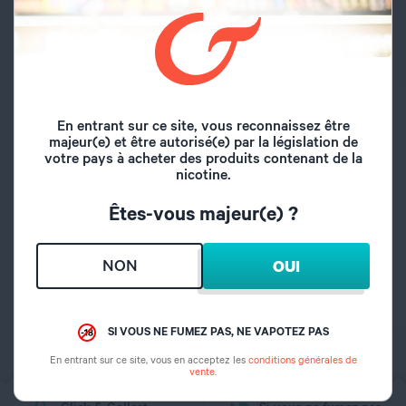
SI VOUS NE FUMEZ PAS, NE VAPOTEZ PAS
CARACTÉRISTIQUES
En entrant sur ce site, vous reconnaissez être
majeur(e) et être autorisé(e) par la législation de
votre pays à acheter des produits contenant de la
Marque
Geekvape
nicotine.
Êtes-vous majeur(e) ?
Mesh / Coil fabriqué
Type de résistance
/ Coil préfabriqué
NON
OUI
Origine
Chine
SI VOUS NE FUMEZ PAS, NE VAPOTEZ PAS
En entrant sur ce site, vous en acceptez les
conditions générales de
vente
.