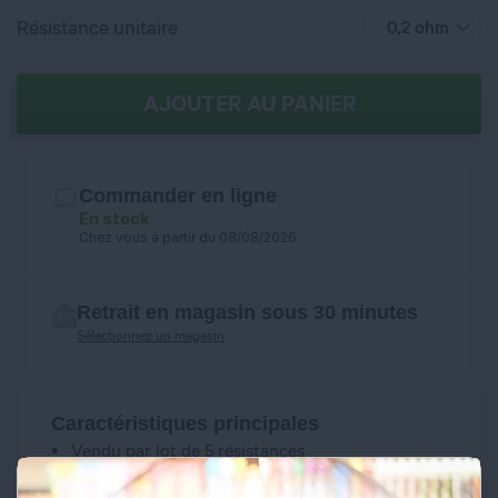
Résistance unitaire
0,2 ohm
AJOUTER AU PANIER
Commander en ligne
En stock
Chez vous à partir du 08/08/2026
Retrait en magasin sous 30 minutes
Sélectionnez un magasin
Caractéristiques principales
Vendu par lot de 5 résistances