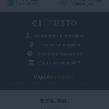
Click & Collect
Si vous ne fumez pas,
Retrait 30min
ne vapotez pas.
Contacter un conseiller
Trouver un magasin
Questions fréquentes
Ouvrir un magasin ?
Cigusto
recrute
Consultez notre site de petites annonces
jobs.cigusto.com
NOUS REJOINDRE
Nos magasins