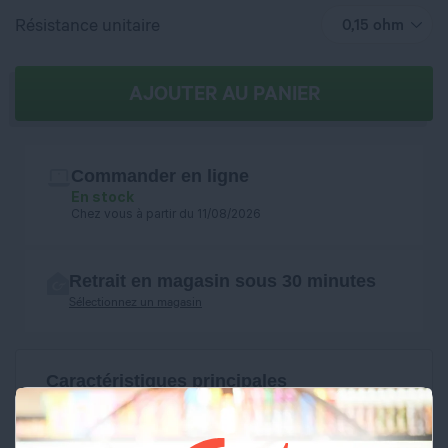
Résistance unitaire
0,15 ohm
AJOUTER AU PANIER
Commander en ligne
En stock
Chez vous à partir du 11/08/2026
Retrait en magasin sous 30 minutes
Sélectionnez un magasin
Caractéristiques principales
Inhalation directe
Vendu par boite de 3 résistances