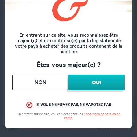
SI VOUS NE FUMEZ PAS, NE VAPOTEZ PAS
En entrant sur ce site, vous reconnaissez être
majeur(e) et être autorisé(e) par la législation de
CARACTÉRISTIQUES
votre pays à acheter des produits contenant de la
nicotine.
Marque
Lost Vape
Êtes-vous majeur(e) ?
Inhalation
DL/RDL
NON
OUI
SI VOUS NE FUMEZ PAS, NE VAPOTEZ PAS
En entrant sur ce site, vous en acceptez les
conditions générales de
vente
.
Click & Collect
Si vous ne fumez pas,
Retrait 30min
ne vapotez pas.