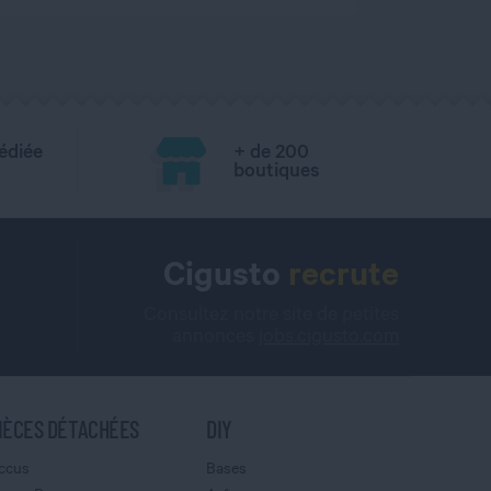
édiée
+ de 200
boutiques
Cigusto
recrute
Consultez notre site de petites
annonces
jobs.cigusto.com
IÈCES DÉTACHÉES
DIY
ccus
Bases