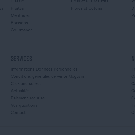
Classic
Coils et Fils resistifs
V
es
Fruités
Fibres et Cotons
D
Mentholés
P
Boissons
Gourmands
SERVICES
N
Informations Données Personnelles
T
Conditions générales de vente Magasin
C
Click and collect
C
Actualités
C
Paiement sécurisé
C
Vos questions
T
Contact
Q