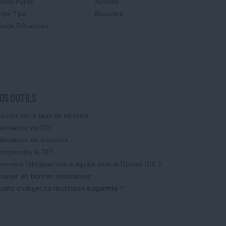
erres Pyrex
Arômes
rips Tips
Boosters
ièces Détachées
OS OUTILS
rouver votre taux de nicotine
alculateur de DIY
alculateur de boosters
omprendre le DIY
omment fabriquer son e liquide avec le Doctor DIY ?
rouver les bonnes résistances
uand changer sa résistance ecigarette ?