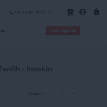
09 72 62 19 20
0
Panier
Magasins
Compte
res
Nos magasins
enith - Innokin
Quantité