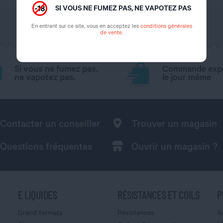
SI VOUS NE FUMEZ PAS, NE VAPOTEZ PAS
En entrant sur ce site, vous en acceptez les
conditions générales
de vente
.
Si vous ne fumez pas,
Commande exp
ne vapotez pas.
le jour même
Contacter un conseiller
Trouver un magasin
Questions fréquentes
Ouvrir un magasin ?
E LIQUIDES
RÉSISTANCES ET COILS
P
Grand formats
Résistances
A