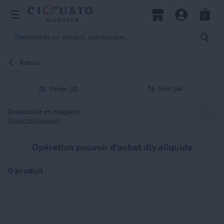
hercher
0
Open Menu
Magasins
Compte
Panier
Rech
Retour
Trier par
Filtrer
(0)
Disponible en magasin
Choisir mon magasin
Opération pouvoir d'achat diy eliquide
0 produit