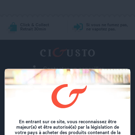
Click & Collect
Si vous ne fumez pas,
Retrait 30min
ne vapotez pas.
Contacter un conseiller
Trouver un magasin
Questions fréquentes
Ouvrir un magasin ?
Cigusto
recrute
En entrant sur ce site, vous reconnaissez être
majeur(e) et être autorisé(e) par la législation de
Consultez notre site de petites annonces
jobs.cigusto.com
votre pays à acheter des produits contenant de la