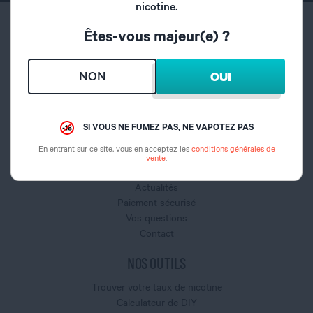
nicotine.
NOUS REJOINDRE
Êtes-vous majeur(e) ?
Nos magasins
Nos offres d'emploi
NON
OUI
Ouvrir une franchise
SERVICES
SI VOUS NE FUMEZ PAS, NE VAPOTEZ PAS
Informations Données Personnelles
En entrant sur ce site, vous en acceptez les
conditions générales de
Conditions générales de vente Magasin
vente
.
Click and collect
Actualités
Paiement sécurisé
Vos questions
Contact
NOS OUTILS
Trouver votre taux de nicotine
Calculateur de DIY