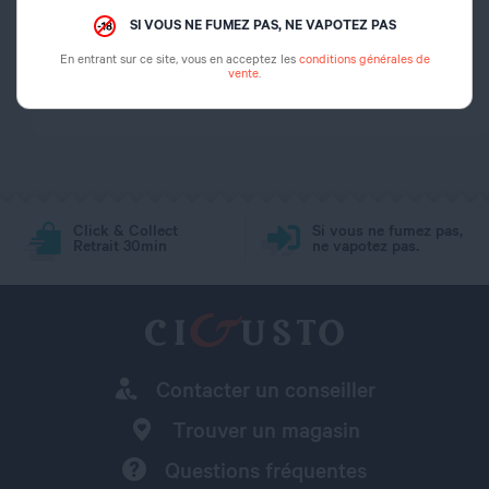
Dosage nicotine
0 mg
SI VOUS NE FUMEZ PAS, NE VAPOTEZ PAS
En entrant sur ce site, vous en acceptez les
conditions générales de
Dosage PG/VG
50/50
vente
.
Click & Collect
Si vous ne fumez pas,
Retrait 30min
ne vapotez pas.
Contacter un conseiller
Trouver un magasin
Questions fréquentes