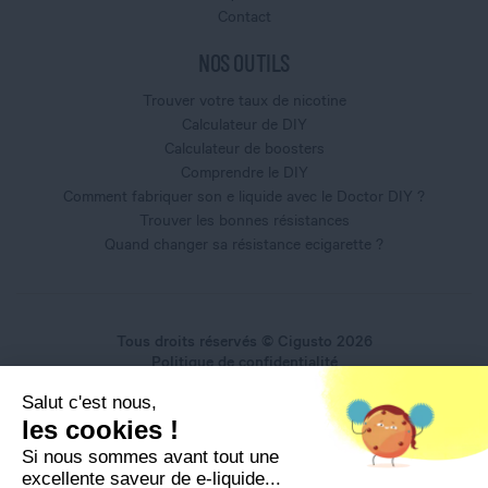
Contact
NOS OUTILS
Trouver votre taux de nicotine
Calculateur de DIY
Calculateur de boosters
Comprendre le DIY
Comment fabriquer son e liquide avec le Doctor DIY ?
Trouver les bonnes résistances
Quand changer sa résistance ecigarette ?
Tous droits réservés © Cigusto 2026
Politique de confidentialité
Conditions générales d'utilisation
Salut c'est nous,
Conditions générales de vente
les cookies !
Mentions légales
Si nous sommes avant tout une
excellente saveur de e-liquide...