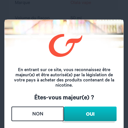
Marque
Olala vape
Volume du flacon
50 ml
Type de saveur
Fruité
Saveurs
Fruits rouges, Cerise
Origine
Royaume-Uni
En entrant sur ce site, vous reconnaissez être
majeur(e) et être autorisé(e) par la législation de
A l'abri de l'air et la
votre pays à acheter des produits contenant de la
Conseil de
nicotine.
lumière, hors de
conservation
portée des enfants
Êtes-vous majeur(e) ?
propylène glycol,
Composition
glycérine végétale,
NON
OUI
arôme