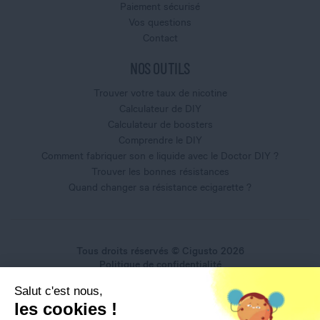
Paiement sécurisé
Vos questions
Contact
NOS OUTILS
Trouver votre taux de nicotine
Calculateur de DIY
Calculateur de boosters
Comprendre le DIY
Comment fabriquer son e liquide avec le Doctor DIY ?
Trouver les bonnes résistances
Quand changer sa résistance ecigarette ?
Tous droits réservés © Cigusto 2026
Politique de confidentialité
Conditions générales d'utilisation
Salut c'est nous,
Conditions générales de vente
les cookies !
Mentions légales