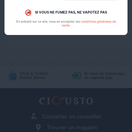
arôme
SI VOUS NE FUMEZ PAS, NE VAPOTEZ PAS
Dosage PG/VG
50/50
En entrant sur ce site, vous en acceptez les
conditions générales de
vente
.
Dosage nicotine
0 mg
Click & Collect
Si vous ne fumez pas,
Retrait 30min
ne vapotez pas.
Contacter un conseiller
Trouver un magasin