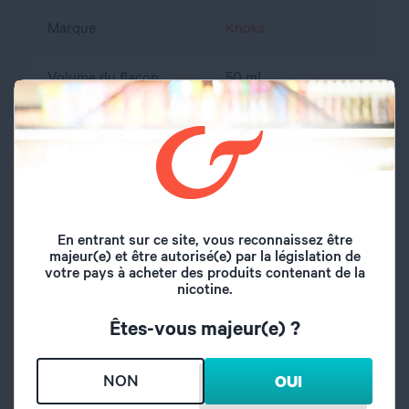
Marque
Knoks
Volume du flacon
50 ml
Type de saveur
Fruité
Framboise, Ananas,
Saveurs
Citron, Frais
En entrant sur ce site, vous reconnaissez être
Origine
France
majeur(e) et être autorisé(e) par la législation de
votre pays à acheter des produits contenant de la
A l'abri de l'air et la
nicotine.
Conseil de
lumière, hors de
conservation
Êtes-vous majeur(e) ?
portée des enfants
propylène glycol,
NON
OUI
Composition
glycérine végétale,