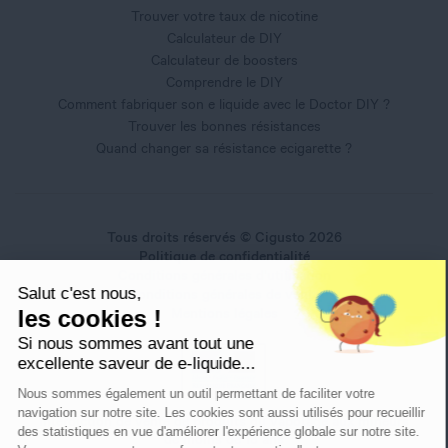
Trouver votre taux de nicotine
Calculateur de DIY
Calculateur de boosters
Comprendre le DIY
Comment fabriquer son e liquide avec le Doctor DIY ?
Trouver les bonnes résistances
Quand changer sa résistance ecigarette ?
Tous droits réservés © Cigusto 2026
Politique de confidentialité
Conditions générales d'utilisation
Salut c'est nous,
Conditions générales de vente
les cookies !
Mentions légales
Si nous sommes avant tout une
excellente saveur de e-liquide...
Nous sommes également un outil permettant de faciliter votre
navigation sur notre site. Les cookies sont aussi utilisés pour recueillir
Interdiction de vente de produits du vapotage aux mineurs
des statistiques en vue d'améliorer l'expérience globale sur notre site.
de moins de 18 ans