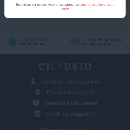
En entrant sur ce site, vous en acceptez les
conditions générales de
vente
.
Click & Collect
Si vous ne fumez pas,
Retrait 30min
ne vapotez pas.
Contacter un conseiller
Trouver un magasin
Questions fréquentes
Ouvrir un magasin ?