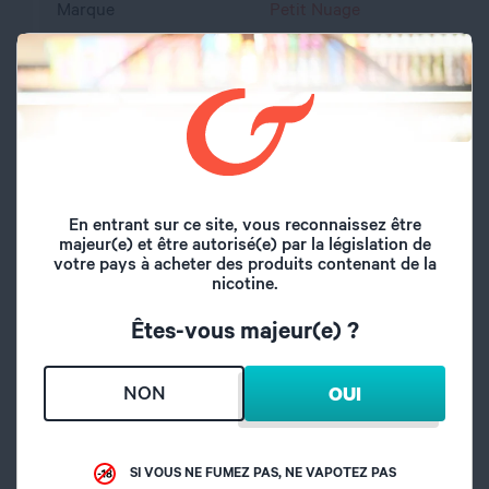
Marque
Petit Nuage
Volume du flacon
60 ml
Type de saveur
Fruité
Mangue,
Saveurs
Pamplemousse
En entrant sur ce site, vous reconnaissez être
majeur(e) et être autorisé(e) par la législation de
Origine
France
votre pays à acheter des produits contenant de la
nicotine.
A l'abri de l'air et la
Êtes-vous majeur(e) ?
Conseil de
lumière, hors de
conservation
portée des enfants
NON
OUI
Dosage nicotine
0 mg
SI VOUS NE FUMEZ PAS, NE VAPOTEZ PAS
Dosage PG/VG
50/50