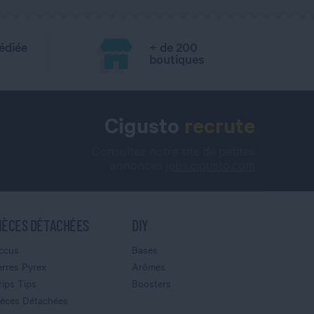
édiée
+ de 200
boutiques
Cigusto
recrute
Consultez notre site de petites
annonces
jobs.cigusto.com
IÈCES DÉTACHÉES
DIY
ccus
Bases
erres Pyrex
Arômes
rips Tips
Boosters
ièces Détachées