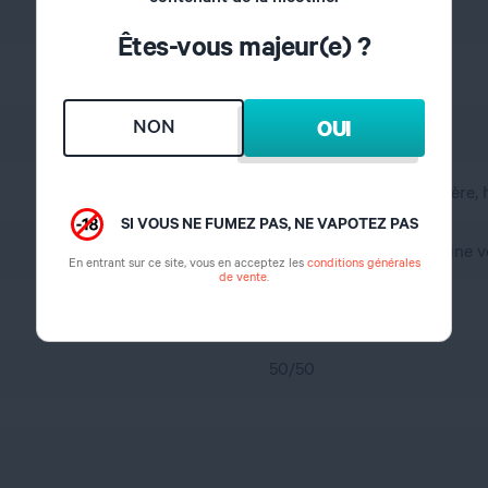
Fruité frais
Êtes-vous majeur(e) ?
Mangue, Pêche, Frais
NON
OUI
France
A l'abri de l'air et la lumière
SI VOUS NE FUMEZ PAS, NE VAPOTEZ PAS
propylène glycol, glycérine 
En entrant sur ce site, vous en acceptez les
conditions générales
de vente
.
0 mg
50/50