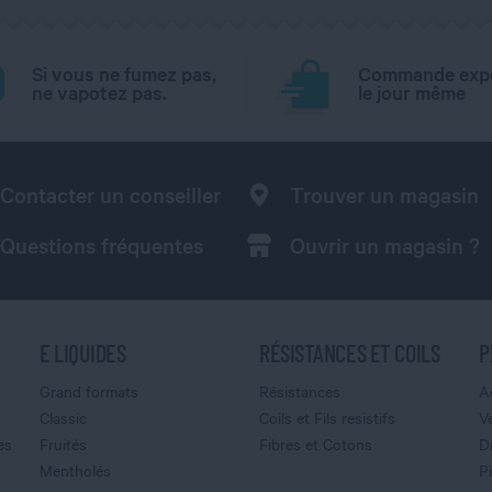
Si vous ne fumez pas,
Commande exp
ne vapotez pas.
le jour même
Contacter un conseiller
Trouver un magasin
Questions fréquentes
Ouvrir un magasin ?
E LIQUIDES
RÉSISTANCES ET COILS
P
Grand formats
Résistances
A
Classic
Coils et Fils resistifs
V
es
Fruités
Fibres et Cotons
D
Mentholés
P