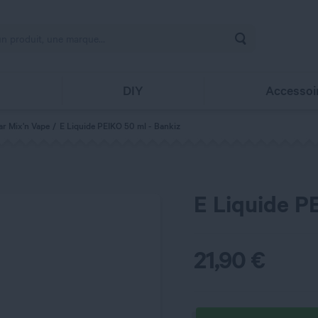
Rechercher
s
DIY
Accessoi
ar Mix'n Vape
E Liquide PEIKO 50 ml - Bankiz
E Liquide P
21,90
€