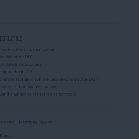
OS OUTILS
rouver votre taux de nicotine
alculateur de DIY
alculateur de boosters
omprendre le DIY
omment fabriquer son e liquide avec le Doctor DIY ?
rouver les bonnes résistances
uand changer sa résistance ecigarette ?
de vente
Mentions légales
18 ans