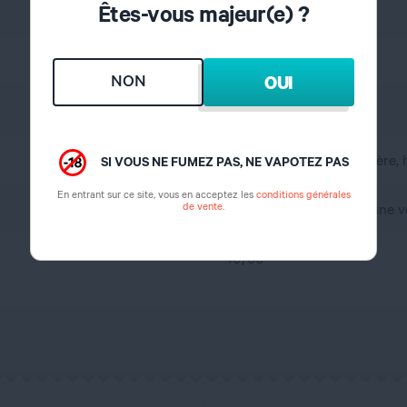
Êtes-vous majeur(e) ?
Fruité
Anis, Réglisse, Frais
NON
OUI
France
A l'abri de l'air et la lumière
SI VOUS NE FUMEZ PAS, NE VAPOTEZ PAS
En entrant sur ce site, vous en acceptez les
conditions générales
de vente
.
propylène glycol, glycérine 
40/60