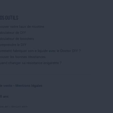
OS OUTILS
rouver votre taux de nicotine
alculateur de DIY
alculateur de boosters
omprendre le DIY
omment fabriquer son e liquide avec le Doctor DIY ?
rouver les bonnes résistances
uand changer sa résistance ecigarette ?
de vente
Mentions légales
18 ans
, ART. L 3513-5 et R. 3515-6