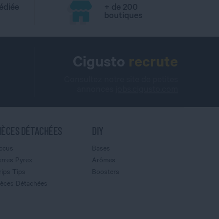
édiée
+ de 200
boutiques
Cigusto
recrute
Consultez notre site de petites
annonces
jobs.cigusto.com
IÈCES DÉTACHÉES
DIY
ccus
Bases
erres Pyrex
Arômes
rips Tips
Boosters
ièces Détachées