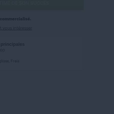
TIME DE SON SUCCÈS
 commercialisé.
t vous intéresser
 principales
/60
lisse, Frais