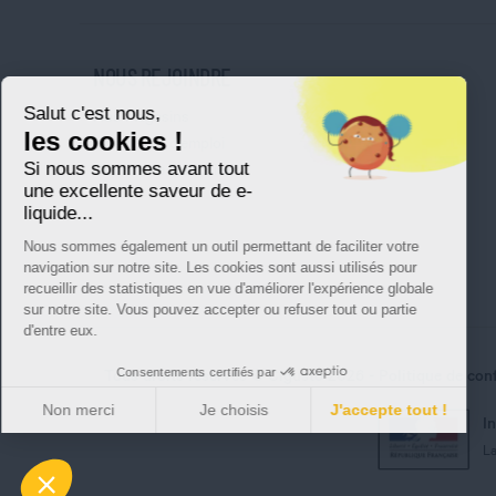
NOUS REJOINDRE
Salut c'est nous,
Nos magasins
les cookies !
Nos offres d'emploi
Si nous sommes avant tout
Ouvrir une franchise
une excellente saveur de e-
liquide...
Nous sommes également un outil permettant de faciliter votre
navigation sur notre site. Les cookies sont aussi utilisés pour
recueillir des statistiques en vue d'améliorer l'expérience globale
sur notre site. Vous pouvez accepter ou refuser tout ou partie
d'entre eux.
Consentements certifiés par
Tous droits réservés © Cigusto 2026
Politique de conf
Non merci
Je choisis
J'accepte tout !
I
Axeptio consent
Plateforme de Gestion du Consentement : Perso
La