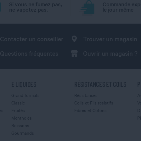
Si vous ne fumez pas,
Commande exp
ne vapotez pas.
le jour même
Contacter un conseiller
Trouver un magasin
Questions fréquentes
Ouvrir un magasin ?
E LIQUIDES
RÉSISTANCES ET COILS
P
Grand formats
Résistances
A
Classic
Coils et Fils resistifs
V
es
Fruités
Fibres et Cotons
D
Mentholés
P
Boissons
Gourmands