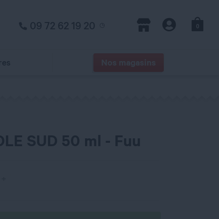
09 72 62 19 20
0
Panier
Magasins
Compte
res
Nos magasins
OLE SUD 50 ml - Fuu