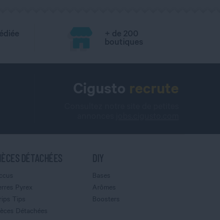
édiée
+ de 200
boutiques
Cigusto
recrute
Consultez notre site de petites
annonces
jobs.cigusto.com
IÈCES DÉTACHÉES
DIY
ccus
Bases
erres Pyrex
Arômes
rips Tips
Boosters
ièces Détachées