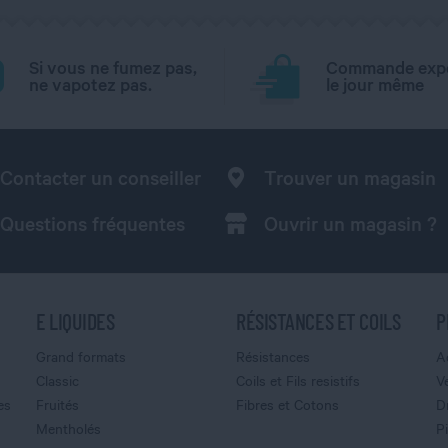
Si vous ne fumez pas,
Commande exp
ne vapotez pas.
le jour même
Contacter un conseiller
Trouver un magasin
Questions fréquentes
Ouvrir un magasin ?
E LIQUIDES
RÉSISTANCES ET COILS
P
Grand formats
Résistances
A
Classic
Coils et Fils resistifs
V
es
Fruités
Fibres et Cotons
D
Mentholés
P