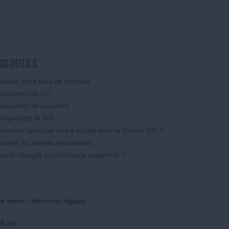
OS OUTILS
rouver votre taux de nicotine
alculateur de DIY
alculateur de boosters
omprendre le DIY
omment fabriquer son e liquide avec le Doctor DIY ?
rouver les bonnes résistances
uand changer sa résistance ecigarette ?
de vente
Mentions légales
18 ans