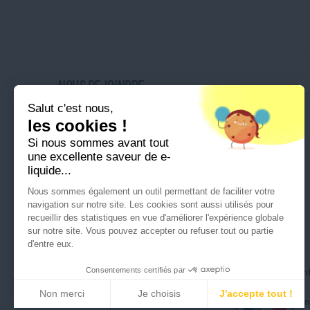
NOUS REJOINDRE
Salut c'est nous,
Nos magasins
les cookies !
Nos offres d'emploi
Si nous sommes avant tout
Ouvrir une franchise
une excellente saveur de e-
liquide...
Nous sommes également un outil permettant de faciliter votre
navigation sur notre site. Les cookies sont aussi utilisés pour
recueillir des statistiques en vue d'améliorer l'expérience globale
sur notre site. Vous pouvez accepter ou refuser tout ou partie
d'entre eux.
Consentements certifiés par
Tous droits réservés © Cigusto 2026
Politique de conf
Non merci
Je choisis
J'accepte tout !
I