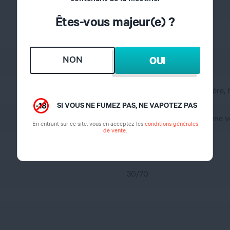
Boisson
Êtes-vous majeur(e) ?
Citron vert, Melon, Frais
NON
OUI
France
A l'abri de l'air et la lumière
SI VOUS NE FUMEZ PAS, NE VAPOTEZ PAS
propylène glycol, glycérine 
En entrant sur ce site, vous en acceptez les
conditions générales
de vente
.
0 mg
30/70