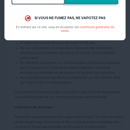
Garder sous clé.
Ne pas manger, boire ou fumer en manipulant ce produit.
EN CAS D’INGESTION : rincer la bouche et appeler un CENTRE
SI VOUS NE FUMEZ PAS, NE VAPOTEZ PAS
ANTI POISON ou un médecin (si possible, montrer l’étiquette du
produit).
En entrant sur ce site, vous en acceptez les
conditions générales de
vente
.
Mises en garde et contre-indications :
Produit interdit aux mineurs de moins de 18 ans.
Ne pas consommer un e liquide si vous avez des problèmes
cardiaques, une maladie vasculaire, un cancer ou une maladie
pulmonaire.
En l’absence de donnée sur l’innocuité pour le fœtus, le vapotage
actif ou passif d’un e liquide est déconseillé pour la femme
enceinte ou allaitante, en particulier s’il contient de la nicotine.
Un e liquide ne doit pas être consommé par un non-fumeur, chez
qui il peut créer une dépendance.
La nicotine est contenue dans ce produit créé une forte dependance.
Son utilisation par les non fumeurs n'est pas recommandée.
Utilisation de stockage :
Manipuler avec précaution Bien agiter avant emploi. Se laver les mains
apres remplissage. Conserver le flacon à température ambiante dans
un endroit fermé, sec et à l'abri de la lumière. A consommer