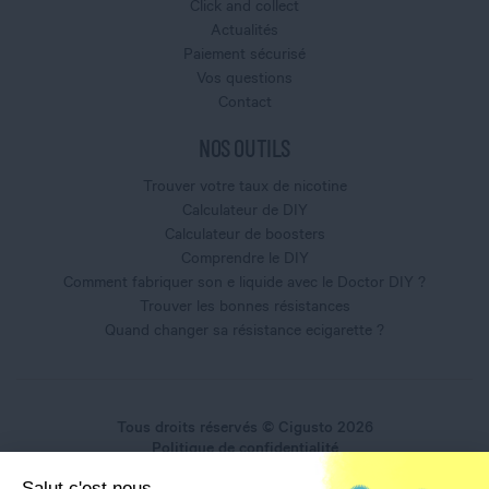
Click and collect
Actualités
Paiement sécurisé
Vos questions
Contact
NOS OUTILS
Trouver votre taux de nicotine
Calculateur de DIY
Calculateur de boosters
Comprendre le DIY
Comment fabriquer son e liquide avec le Doctor DIY ?
Trouver les bonnes résistances
Quand changer sa résistance ecigarette ?
Tous droits réservés © Cigusto 2026
Politique de confidentialité
Conditions générales d'utilisation
Salut c'est nous,
Conditions générales de vente