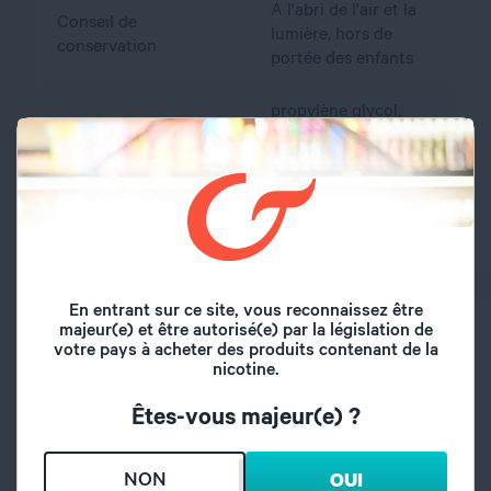
A l'abri de l'air et la
Conseil de
lumière, hors de
conservation
portée des enfants
propylène glycol,
Composition
glycérine végétale,
arôme, nicotine
Dosage PG/VG
40/60
En entrant sur ce site, vous reconnaissez être
PRÉCAUTIONS D’EMPLOI
majeur(e) et être autorisé(e) par la législation de
votre pays à acheter des produits contenant de la
nicotine.
Attention : respecter les précautions d'emploi
De 2,5 à 16,6 mg/ml : H302. Nocif en cas d'ingestion
(catégorie 4)
Êtes-vous majeur(e) ?
Respecter les précautions d’emploi :
NON
OUI
Tenir le e liquide hors de portée des enfants.